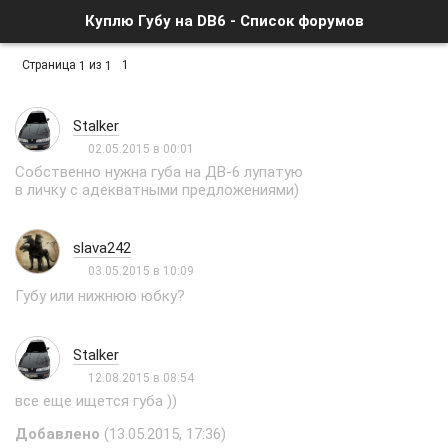
Куплю Губу на DB6 - Список форумов
Страница
из
1
1
1
Stalker
02.05.2015 в 00:01
Собственно нужна губа на ДВ-6 лупатую
в личку с адекватными предложениями)
slava242
03.05.2015 в 10:09
Губу или нижнюю юбку?
Stalker
12.08.2015 в 08:54
все еще ищется губа ))
Добавлено
(13.05.2015, 17:36)