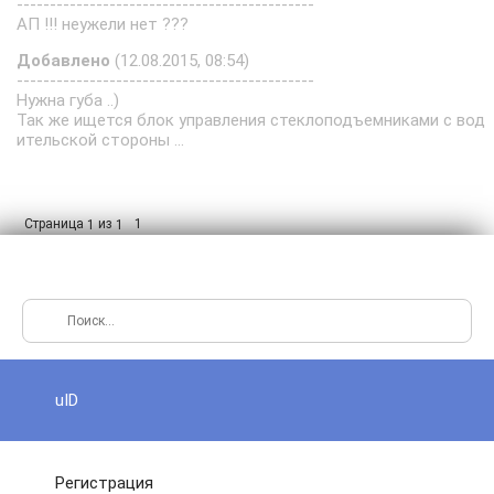
---------------------------------------------
АП !!! неужели нет ???
Добавлено
(12.08.2015, 08:54)
---------------------------------------------
Нужна губа ..)
Так же ищется блок управления стеклоподъемниками с вод
ительской стороны ...
Страница
из
1
1
1
uID
Регистрация