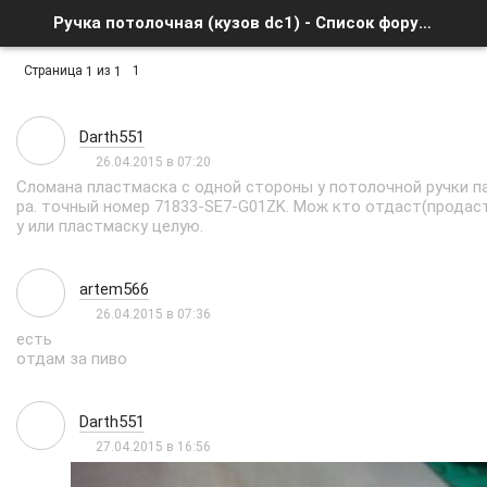
Ручка потолочная (кузов dc1) - Список форумов
Страница
из
1
1
1
Darth551
26.04.2015 в 07:20
Сломана пластмаска с одной стороны у потолочной ручки п
ра. точный номер 71833-SE7-G01ZK. Мож кто отдаст(продаст
у или пластмаску целую.
artem566
26.04.2015 в 07:36
есть
отдам за пиво
Darth551
27.04.2015 в 16:56