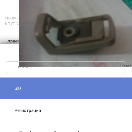
такая штука нужна. Ато занялся перетяжкой-переклейкой са
а тут сломанная ручка
Страница
из
1
1
1
uID
Регистрация