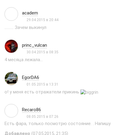
academ
29.04.2015 в 20:44
.......... Зачем выкинул
princ_vulcan
30.04.2015 в 08:35
4 месяца лежала...
EgorDA6
01.05.2015 в 13:31
о! у меня есть отражатели прикинь
Recaro86
08.05.2015 в 07:26
Есть фара, только посмотрю состояние. . Напишу
Добавлено
(07.05.2015, 21:35)