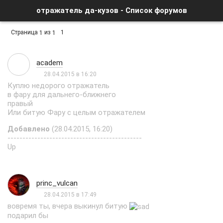
отражатель да-кузов - Список форумов
Страница
из
1
1
1
academ
28.04.2015 в 16:20
Куплю недорого отражатель
в фару для дальнего-ближнего
правый
Или битую Фару с целым отражателем
Добавлено
(28.04.2015, 16:20)
---------------------------------------------
Up
princ_vulcan
28.04.2015 в 17:49
вовремя ты, вчера выкинул битую
подарил бы