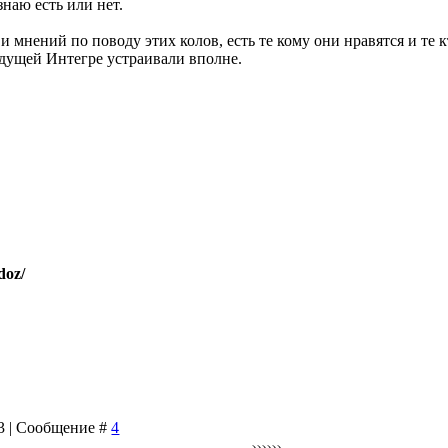
знаю есть или нет.
 и мнений по поводу этих колов, есть те кому они нравятся и те 
ыдущей Интегре устраивали вполне.
doz/
53 | Сообщение #
4