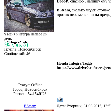
DoooP
, спасибо , напишу ему у
BSteam
, сколько людей столько
против них, меня они на пред
у меня интегра непервый
день
Группа: Новосибирск
Сообщений:
46
Honda Integra Teggy
https://www.drive2.ru/users/gen
Статус:
Offline
Город: Новосибирск
Регион: 54-154RUS
BSteam
Дата: Вторник, 31.03.2015, 13: