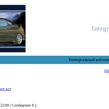
Integ
Универсальный койлове
[
Н
вер кит
 22:09 | Сообщение #
1