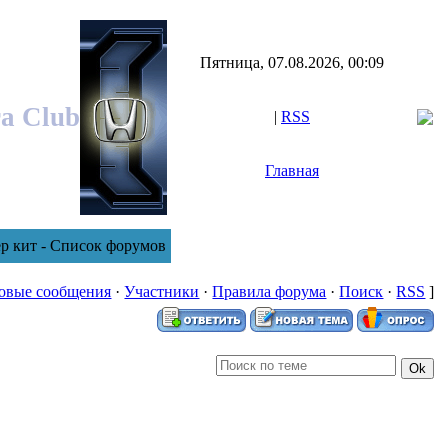
Пятница, 07.08.2026, 00:09
ra Club
|
RSS
Главная
р кит - Список форумов
овые сообщения
·
Участники
·
Правила форума
·
Поиск
·
RSS
]