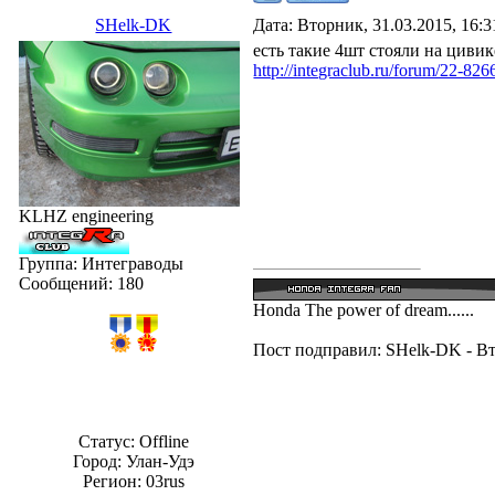
SHelk-DK
Дата: Вторник, 31.03.2015, 16:
есть такие 4шт стояли на цивик
http://integraclub.ru/forum/22-82
KLHZ engineering
Группа: Интеграводы
Сообщений:
180
Honda The power of dream......
Пост подправил:
SHelk-DK
-
Вт
Статус:
Offline
Город: Улан-Удэ
Регион: 03rus