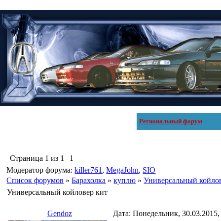
Региональный форум
Страница
1
из
1
1
Модератор форума:
killer761
,
MegaJohn
,
SIO
Список форумов
»
Барахолка
»
куплю
»
Универсальный койло
Универсальный койловер кит
Gendoz
Дата: Понедельник, 30.03.2015,