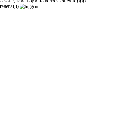
сезоне, тема норм но колхоз конечно))))))
телега))))