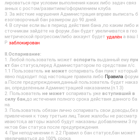
лироваться при условии выполнения каких либо задач связ
анных с ростом/развитием/оформлением клуба.
3. За жёсткие нарушения Администрация вправе выписать б
езоговорочный бан размером до 90 дней.
4. В случае если вы в период действия бана ,по каким либо и
сточникам зайдёте на форум ,бан будет увеличиватся в гео
метрической прогрессии/либо аккаунт будет
а ваш I
удалён
P
.
заблокирован
II.Оспаривание:
1. Любой пользователь может
оспорить
выданный ему
пун
кт
бан статуса,перед Администратором по средствам л/с.
1.1 Пользователь
не может
оспаривать бан пункт который
явно подходит под настоящие правила либо
Правила
форум
а.После предупреждения,данный пользователь будет наказ
ан, определённым Администрацией наказанием.(п.1.3)
2. Пользователь
не может
оспаривать уже
вступивший в
силу бан
,до истечения полного срока действия данного ба
на.
3. Пользователь обязан лично оспаривать свои доводы,без
привлечения к тому третьих лиц.Такие жалобы не рассматр
иваются,а авторы жалоб будут наказаны добавлением 3 пу
нктов бан статуса после предупреждения.
4. При неподчинении п. 2.2 Правил о бан статусе,бан может
увеличиваться до 100% срока.