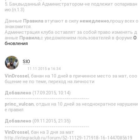
5. Бан,выданный Администратором-не подлежит оспариван
ию.(п.1.3)
Данные
Правила
втупают в силу
немедленно
,прошу всех о
знакомится.
Администрация клуба оставлят за собой право изменять д
анные
Правила
,с уведомлением пользователей в форуме
О
бновления
SIO
11.11.2015 в 16:34
VinDrossel
, банан на 10 дней в причинное место за мат, соо
бщение не по теме, переход на личности
Добавлено
(17.09.2015, 10:14)
---------------------------------------------
princ_vulcan
, отдых на 10 дней за неоднократное нарушени
е правил
Добавлено
(09.11.2015, 21:35)
---------------------------------------------
VinDrossel
, бан на 3 дня за мат
http://integraclub.ru/forum/52-11129-171918-16-1447085619