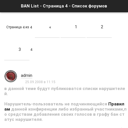
BAN List - Страница 4 - Список форумов
1
2
«
Страница
из
4
4
3
4
admin
25.09.2008 в 11:15
в данной теме будут публиковатся списки нарушителе
й.
Нарушитель-пользователь не подчиняющийся
Правил
ам
данной конфиренции либо избранный участниками,п
о средствам добавления своих голосов в графу бан ст
атус нарушителя.