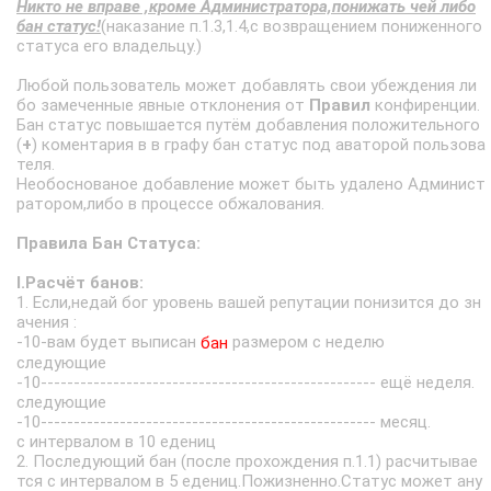
Никто не вправе ,кроме Администратора,понижать чей либо
бан статус!
(наказание п.1.3,1.4,с возвращением пониженного
статуса его владельцу.)
Любой пользователь может добавлять свои убеждения ли
бо замеченные явные отклонения от
Правил
конфиренции.
Бан статус повышается путём добавления положительного
(
+
) коментария в в графу бан статус под аваторой пользова
теля.
Необоснованое добавление может быть удалено Админист
ратором,либо в процессе обжалования.
Правила Бан Статуса:
I.Расчёт банов:
1. Если,недай бог уровень вашей репутации понизится до зн
ачения :
-10-вам будет выписан
размером с неделю
бан
следующие
-10--------------------------------------------------- ещё неделя.
следующие
-10--------------------------------------------------- месяц.
с интервалом в 10 едениц
2. Последующий бан (после прохождения п.1.1) расчитывае
тся с интервалом в 5 едениц.Пожизненно.Статус может ану