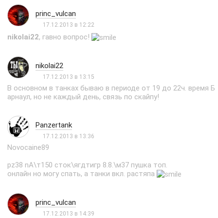
princ_vulcan
17.12.2013 в 12:22
nikolai22
, гавно вопрос!
nikolai22
17.12.2013 в 13:15
В основном в танках бываю в периоде от 19 до 22ч. время Б
арнаул, но не каждый день, связь по скайпу!
Panzertank
17.12.2013 в 13:36
Novocaine89
pz38 nA\т150 сток\ягдтигр 8.8.\м37 пушка топ.
онлайн но могу спать, а танки вкл. растяпа
princ_vulcan
17.12.2013 в 14:39