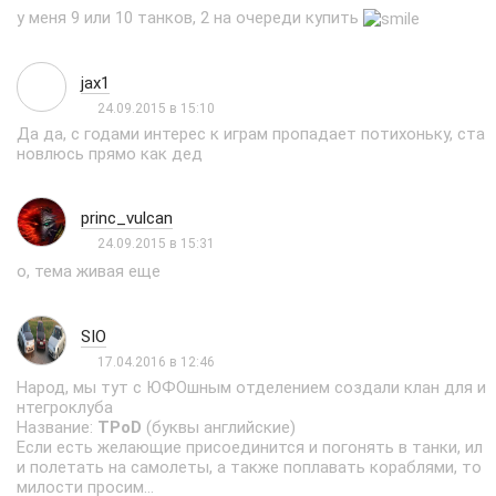
у меня 9 или 10 танков, 2 на очереди купить
jax1
24.09.2015 в 15:10
Да да, с годами интерес к играм пропадает потихоньку, ста
новлюсь прямо как дед
princ_vulcan
24.09.2015 в 15:31
о, тема живая еще
SIO
17.04.2016 в 12:46
Народ, мы тут с ЮФОшным отделением создали клан для и
нтегроклуба
Название:
TPoD
(буквы английские)
Если есть желающие присоединится и погонять в танки, ил
и полетать на самолеты, а также поплавать кораблями, то
милости просим...