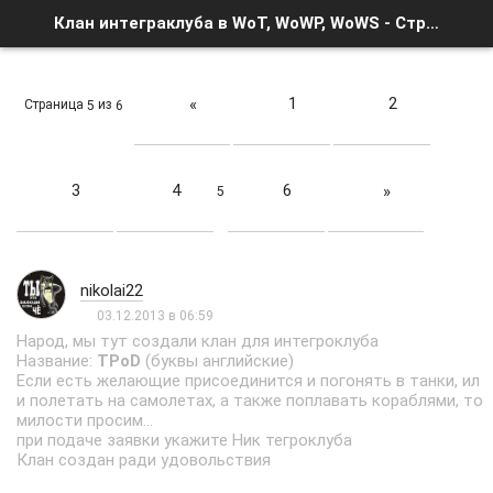
Клан интеграклуба в WoT, WoWP, WoWS - Страница 5 - Список форумов
1
2
«
Страница
из
5
6
3
4
6
»
5
nikolai22
03.12.2013 в 06:59
Народ, мы тут создали клан для интегроклуба
Название:
TPoD
(буквы английские)
Если есть желающие присоединится и погонять в танки, ил
и полетать на самолетах, а также поплавать кораблями, то
милости просим...
при подаче заявки укажите Ник тегроклуба
Клан создан ради удовольствия