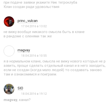
при подаче заявки укажите Ник тегроклуба
Клан создан ради удовольствия
princ_vulcan
17.04.2016 в 13:02
не вижу вообще никакого смысла быть в клане
в рандоме с оленями так же
magvay
18.04.2016 в 10:55
я в нормальном клане, смысла не вижу нового которые не р
азвить, проще сделать отдельный канал и в него заходить,
если не создан (когда мало людей) то создавать заново.
там и ознакомимся и поиграем.
SIO
18.04.2016 в 19:12
magvay
, канал?