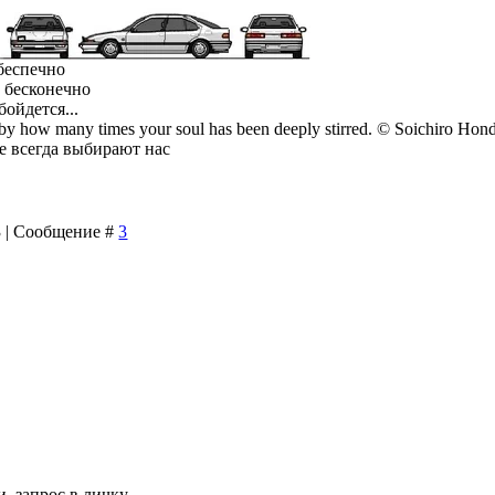
 беспечно
л бесконечно
бойдется...
 by how many times your soul has been deeply stirred. © Soichiro Hon
е всегда выбирают нас
13 | Сообщение #
3
 запрос в личку