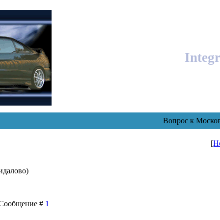
Integ
Вопрос к Моско
[
Н
идалово)
 | Сообщение #
1