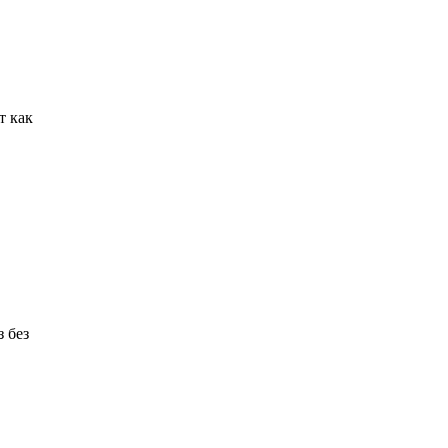
т как
з без