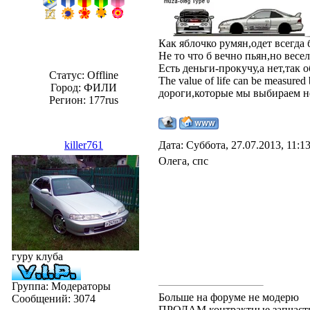
Как яблочко румян,одет всегда
Не то что б вечно пьян,но весе
Есть деньги-прокучу,а нет,так о
Статус:
Offline
The value of life can be measured
Город: ФИЛИ
дороги,которые мы выбираем н
Регион: 177rus
killer761
Дата: Суббота, 27.07.2013, 11:
Олега, спс
гуру клуба
Группа: Модераторы
Больше на форуме не модерю
Сообщений:
3074
ПРОДАМ контрактные запчасти.