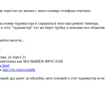
е перестал на звонки с моего номера телефона отвечать.
на номер чудомастера и справиться типо про ремонт бампера.
 и этот "чудомастер" тут же берет трубку и вежливо все объясняе
нятно многое...
.
ква, ул Зорге 21
ого работника как МАЛЫШЕВ ЯРОСЛАВ
e.html
сь
http://vk.com/xxxlight
орый дал денег за обклейку авто пленкой а этот чудомастер исче