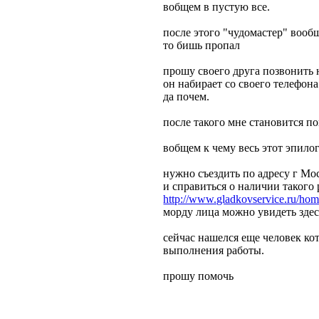
вобщем в пустую все.
после этого "чудомастер" вообщ
то бишь пропал
прошу своего друга позвонить 
он набирает со своего телефона
да почем.
после такого мне становится по
вобщем к чему весь этот эпилог
нужно съездить по адресу г Мос
и справиться о наличии так
http://www.gladkovservice.ru/hom
морду лица можно увидеть зде
сейчас нашелся еще человек кот
выполнения работы.
прошу помочь