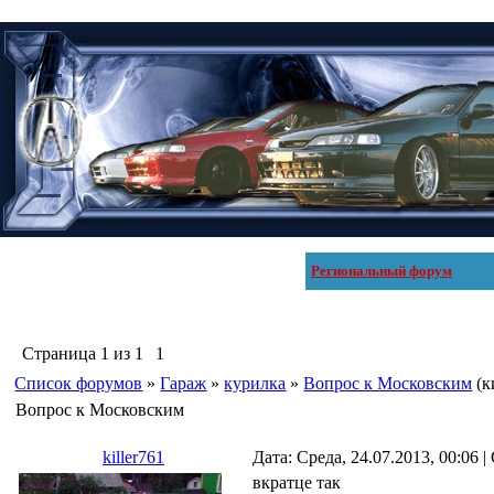
Региональный форум
Страница
1
из
1
1
Список форумов
»
Гараж
»
курилка
»
Вопрос к Московским
(к
Вопрос к Московским
killer761
Дата: Среда, 24.07.2013, 00:06
вкратце так