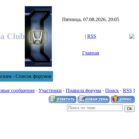
Пятница, 07.08.2026, 20:05
ra Club
|
RSS
Главная
вским - Список форумов
овые сообщения
·
Участники
·
Правила форума
·
Поиск
·
RSS
]