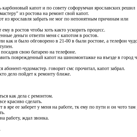
 карбоновый капот и по совету софорумчан ярославских решил
мастеру" из ростова на ремонт свой капот.
от из ярославля забрать не мог по непонятным причинам или
т ему в ростов чтобы хоть както ускорить процесс.
енные деньги отвезти меня с капотом в ростов.
и как и было обговорено в 21-00 в были ростове, а телефон чуд
тупен.
и посадив свою батарею на телефоне.
тавить поврежденный капот на шиномонтажке на въезде в город 
я абонент-чудомастер. говорит смс прочитал, капот забрал.
кто дело пойдет к ремонту ближе.
ься как дела с ремонтом.
все красиво сделать.
т в яре ее заберет у меня на работе, тк ему по пути и он чото там
ть.
на работу, ждал звонка.
.