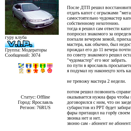
После ДТП решил восстановить
отдать капот с огрызками "мега
самостоятельно чудомастер кап
собственному нехотению.
тогда я решил сам отвести капо
попросил знакомого за определ
гуру клуба
поехали вечером зимой, приехал
мастера, как обычно, был недос
прождал его до 11 вечера почт
Группа: Модераторы
по совету знакомого решил ос
Сообщений:
3074
"чудомастер" его мог забрать.
по пути в ярославль просыпаетс
я подумал ну наконецто хоть ка
не тревожу мастера 2 недели.
потом решил позвонить справит
Статус:
Offline
оказывается нужна фара чтобы 
Город: Ярославль
договорился с ним, что он заеде
Регион: 76RUS
субаристов из РРТ будет забира
фары притащил на горбу своем 
звонка нет и нет.
звоню сам - абонент не абонент