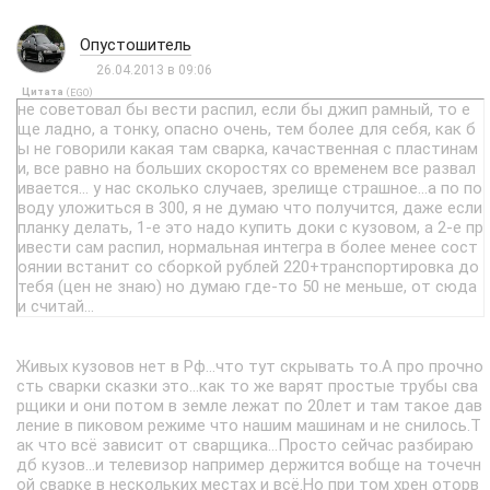
Опустошитель
26.04.2013 в 09:06
Цитата
(
)
EGO
не советовал бы вести распил, если бы джип рамный, то е
ще ладно, а тонку, опасно очень, тем более для себя, как б
ы не говорили какая там сварка, качаственная с пластинам
и, все равно на больших скоростях со временем все развал
ивается... у нас сколько случаев, зрелище страшное...а по по
воду уложиться в 300, я не думаю что получится, даже если
планку делать, 1-е это надо купить доки с кузовом, а 2-е пр
ивести сам распил, нормальная интегра в более менее сост
оянии встанит со сборкой рублей 220+транспортировка до
тебя (цен не знаю) но думаю где-то 50 не меньше, от сюда
и считай...
думаю проще найти живой кузов дс или дб и купить еще на
150 все для свапа, и главное это будет надежнее, дело кон
енчо личное...
Живых кузовов нет в Рф...что тут скрывать то.А про прочно
сть сварки сказки это...как то же варят простые трубы сва
рщики и они потом в земле лежат по 20лет и там такое дав
ление в пиковом режиме что нашим машинам и не снилось.Т
ак что всё зависит от сварщика...Просто сейчас разбираю
дб кузов...и телевизор например держится вобще на точечн
ой сварке в нескольких местах и всё.Но при том хрен оторв