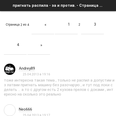
пригнать распила - за и против. - Страница 2 - Список форумов
1
3
«
Страница
из
2
2
4
4
»
Andrey89
25.04.2013 в 19:16
тоже интересна такая тема , только не распил а допустим и
з латвии пригнать машину без разочарую , и тут под локи с
делать ... а то с другом есть 2 кузова прелов с доками , инт
ересно на сколько это реально
Neo666
25.04.2013 в 19:17