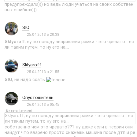
предупреждали))) но ведь люди учаться на своих собствен
ных ошибках)))
SIO
25.04.2013 в 20:38
Sklyaroff
, ну по поводу вваривания рамки - это чревато... ес
ли таким путем, то ну его на....
Sklyaroff
25.04.2013 в 21:55
SIO
, не надо ссать
Опустошитель
26.04.2013 в 05:45
Цитата
(
)
Sklyaroff
Sklyaroff, ну по поводу вваривания рамки - это чревато... ес
ли таким путем, то ну его на....
собственно чем это чревато??? ну даже если в теории они
найдут что вварено просто скажешь машина после дтп и ре