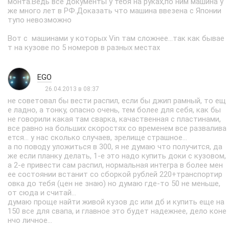
монта.Ведь все документы у тебя на руках,по ним машина у
же много лет в РФ.Доказать что машина ввезена с Японии
тупо невозможно
Вот с машинами у которых Vin там сложнее...так как бывае
т на кузове по 5 номеров в разных местах
EGO
26.04.2013 в 08:37
не советовал бы вести распил, если бы джип рамный, то ещ
е ладно, а тонку, опасно очень, тем более для себя, как бы
не говорили какая там сварка, качаственная с пластинами,
все равно на больших скоростях со временем все развалива
ется... у нас сколько случаев, зрелище страшное...
а по поводу уложиться в 300, я не думаю что получится, да
же если планку делать, 1-е это надо купить доки с кузовом,
а 2-е привести сам распил, нормальная интегра в более мен
ее состоянии встанит со сборкой рублей 220+транспортир
овка до тебя (цен не знаю) но думаю где-то 50 не меньше,
от сюда и считай...
думаю проще найти живой кузов дс или дб и купить еще на
150 все для свапа, и главное это будет надежнее, дело коне
нчо личное...