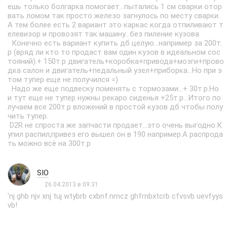
ешь только болгарка помогает...пытались 1 см сварки отор
вать ломом так просто железо загнулось по месту сварки.
А тем более есть 2 вариант это каркас когда отпиливают т
елевизор и провозят так машину...без пиление кузова
Конечно есть вариант купить дб целую...например за 200т.
р (вряд ли кто то продаст вам один кузов в идеальном сос
тояний).+ 150т.р двигатель+коробка+привода+мозги+прово
дка салон и двигатель+педальный узел+приборка...Но при э
том тупер еще не получился =)
Надо же еще подвеску поменять с тормозами...+ 30т.р.Но
и тут еще не тупер нужны рекаро сиденья +25т.р...Итого по
лучаем все 200т.р вложений в простой кузов дб чтобы полу
чить тупер.
D2R не спроста же запчасти продает...это очень выгодно.К
упил распил,привез его вышел он в 190 например.А распрода
ть можно всё на 300т.р
SIO
26.04.2013 в 09:31
'nj ghb njv xnj tuj wtybrb cxbnf.nmcz ghfrnbxtcrb cfvsvb uevfyys
vb!