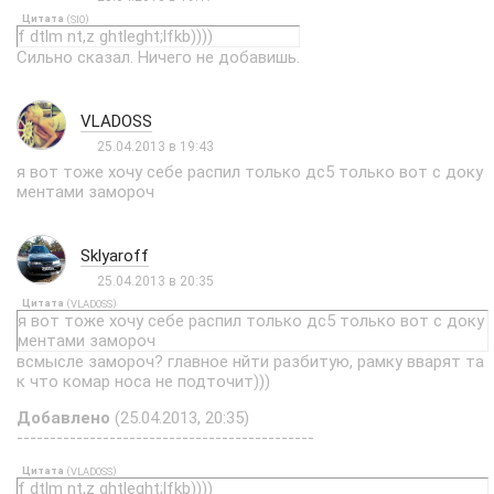
Цитата
(
)
SIO
f dtlm nt,z ghtleght;lfkb))))
Сильно сказал. Ничего не добавишь.
VLADOSS
25.04.2013 в 19:43
я вот тоже хочу себе распил только дс5 только вот с доку
ментами замороч
Sklyaroff
25.04.2013 в 20:35
Цитата
(
)
VLADOSS
я вот тоже хочу себе распил только дс5 только вот с доку
ментами замороч
всмысле замороч? главное нйти разбитую, рамку вварят та
к что комар носа не подточит)))
Добавлено
(25.04.2013, 20:35)
---------------------------------------------
Цитата
(
)
VLADOSS
f dtlm nt,z ghtleght;lfkb))))