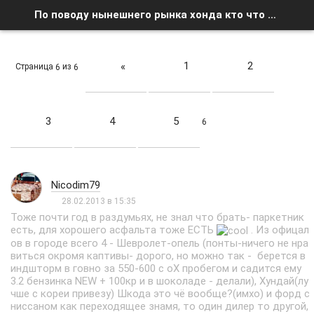
По поводу нынешнего рынка хонда кто что думает - Страница 6 - Список форумов
1
2
«
Страница
из
6
6
3
4
5
6
Nicodim79
28.02.2013 в 15:35
Тоже почти год в раздумьях, не знал что брать- паркетник
есть, для хорошего асфальта тоже ЕСТЬ
. Из офицал
ов в городе всего 4 - Шевролет-опель (понты-ничего не нра
виться окромя каптивы- дорого, но можно так - берется в
индшторм в говно за 550-600 с оХ пробегом и садится ему
3.2 бензинка NEW + 100кр и в шоколаде - делали), Хундай(лу
чше с кореи привезу) Шкода это чё вообще?(имхо) и форд с
ниссаном как переходящее знамя, то один дилер то другой,