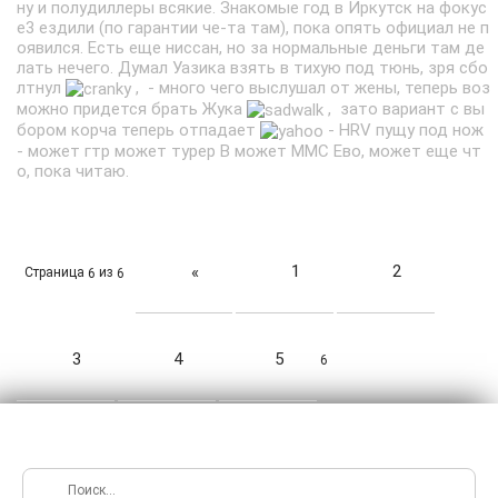
ну и полудиллеры всякие. Знакомые год в Иркутск на фокус
е3 ездили (по гарантии че-та там), пока опять официал не п
оявился. Есть еще ниссан, но за нормальные деньги там де
лать нечего. Думал Уазика взять в тихую под тюнь, зря сбо
лтнул
, - много чего выслушал от жены, теперь воз
можно придется брать Жука
, зато вариант с вы
бором корча теперь отпадает
- HRV пущу под нож
- может гтр может турер В может ММС Ево, может еще чт
о, пока читаю.
1
2
«
Страница
из
6
6
3
4
5
6