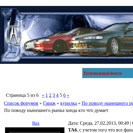
Региональный форум
Страница
5
из
6
«
1
2
3
4
5
6
»
Список форумов
»
Гараж
»
курилка
»
По поводу нынешнего ры
По поводу нынешнего рынка хонда кто что думает
flux
Дата: Среда, 27.02.2013, 00:49
TA6
, с учетом того что все ф