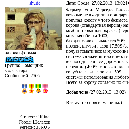
shuric
Дата: Среда, 27.02.2013, 13:02
Фермер купил Мерседес Е-класс
которые не входили в стандарт
покупал корову у того фермера
корова (стандартная версия) ба
комбинированная окраска (чер
кожаная обивка 100$;
бак для молока зима-лето 50$;
ноздри, внутри гудок 17,50$ (за
полуавтоматическая мухобойка 
адвокат форума
система снижения токсичности
всепогодные и все-дорожные ко
Группа: Помощник
передние) 400$; много-тональ
модератора
голубые глаза, галоген 150$;
Сообщений:
2566
системы использования любог
Всего за корову согласно по сче
Добавлено
(27.02.2013, 13:02)
-------------------------------------------
В тему про новые машины:)
Статус:
Offline
Город: Шелехов
Регион: 38RUS