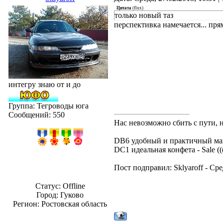
Цитата
(
flux
)
только новый таз
перспективка намечается... пря
интегру знаю от и до
Группа: Тегроводы юга
Сообщений:
550
Нас невозможно сбить с пути, 
DB6 удобный и практичный ма
DC1 идеальная конфета - Sale ((
Пост подправил:
Sklyaroff
-
Сре
Статус:
Offline
Город: Гуково
Регион: Ростовская область