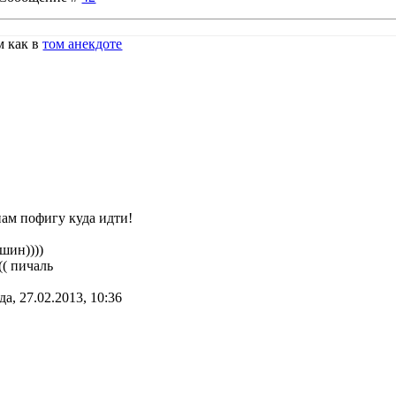
м как в
том анекдоте
нам пофигу куда идти!
шин))))
(( пичаль
да, 27.02.2013, 10:36