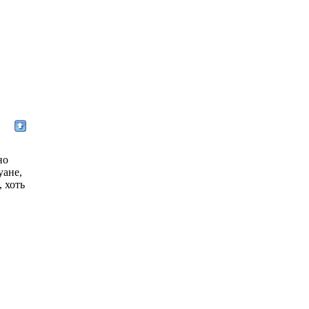
но
уане,
, хоть