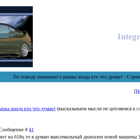
Integ
По поводу нынешнего рынка хонда кто что думает - Стра
[
Н
нка хонда кто что думает
(высказываем мысли не цепляемся к с
 | Сообщение #
41
апают на б18ц то я думаю максимальный диапазон новой машины 