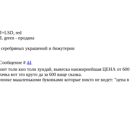
П+LSD, red
, green - продана
ин серебряных украшений и бижутерии
 | Сообщение #
44
 стоит толи кио толи хундай, вывеска наижирнейшая ЦЕНА от 600
 тачка вот это круто да за 600 ваще сказка.
ннике маааленькими буковками которые никто не видет: "цена в