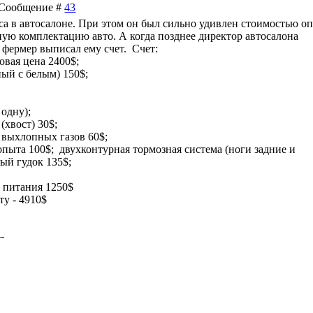
 | Сообщение #
43
а в автосалоне. При этом он был сильно удивлен стоимостью о
ную комплектацию авто. А когда позднее директор автосалона
, фермер выписал ему счет. Счет:
зовая цена 2400$;
ный с белым) 150$;
 одну);
(хвост) 30$;
 выхлопных газов 60$;
пыта 100$; двухконтурная тормозная система (ноги задние и
ный гудок 135$;
о питания 1250$
ту - 4910$
--