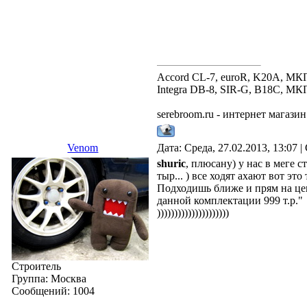
Accord CL-7, euroR, K20A, МК
Integra DB-8, SIR-G, B18C, МКП
serebroom.ru - интернет магаз
Venom
Дата: Среда, 27.02.2013, 13:07
shuric
, плюсану) у нас в меге
тыр... ) все ходят ахают вот это
Подходишь ближе и прям на це
данной комплектации 999 т.р."
)))))))))))))))))))))
Строитель
Группа: Москва
Сообщений:
1004