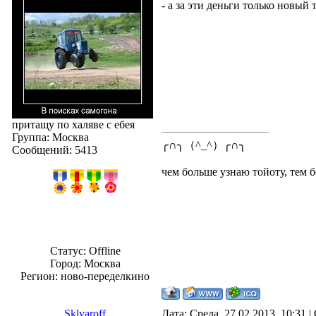
- а за эти деньги только новый 
притащу по халяве с ебея
Группа: Москва
╭∩╮（^_^）╭∩╮
Сообщений:
5413
чем больше узнаю тойоту, тем б
Статус:
Offline
Город: Москва
Регион: ново-переделкино
Sklyaroff
Дата: Среда, 27.02.2013, 10:31