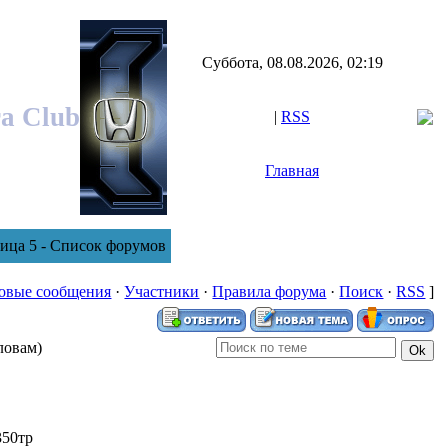
Суббота, 08.08.2026, 02:19
ra Club
|
RSS
Главная
ница 5 - Список форумов
овые сообщения
·
Участники
·
Правила форума
·
Поиск
·
RSS
]
ловам)
350тр