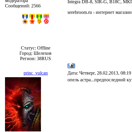
модератора
Integra DB-8, SIR-G, B18C, МКП
Сообщений:
2566
serebroom.ru - интернет магаз
Статус:
Offline
Город: Шелехов
Регион: 38RUS
princ_vulcan
Дата: Четверг, 28.02.2013, 08:1
опель астра...предпоследний ку