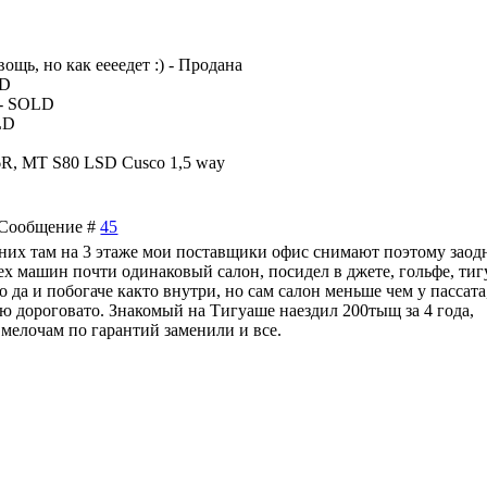
вощь, но как еееедет :) - Продана
LD
 - SOLD
LD
96R, MT S80 LSD Cusco 1,5 way
 | Сообщение #
45
 них там на 3 этаже мои поставщики офис снимают поэтому заод
сех машин почти одинаковый салон, посидел в джете, гольфе, тиг
 да и побогаче както внутри, но сам салон меньше чем у пассата
аю дороговато. Знакомый на Тигуаше наездил 200тыщ за 4 года,
 мелочам по гарантий заменили и все.