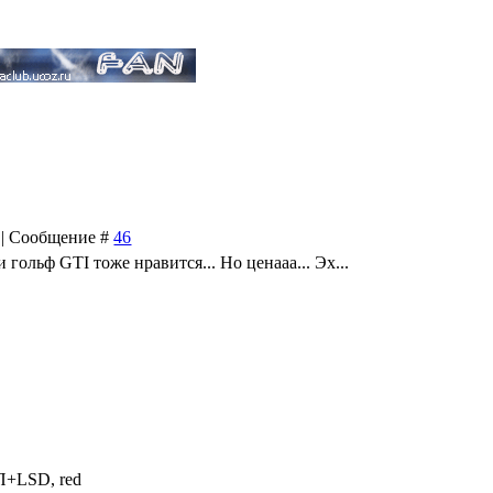
8 | Сообщение #
46
 гольф GTI тоже нравится... Но ценааа... Эх...
П+LSD, red