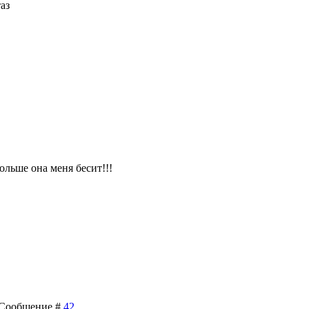
таз
ольше она меня бесит!!!
 | Сообщение #
42