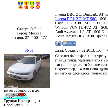
Integra DB6, ZC, Dualcarb, AT, о
Integra DC1, ZC, MT S8G
- SO
Civic EG8, B18C, MT S9B LSD
Windom VCV-11, 4VZ, AT - SO
Статус:
Offline
Audi A4 avant, 1.8, AT - SOLD
Город: Москва
Acura Integra DC2, B18C spec 
Регион: 27 - 150 - 177
-SNoT-
Дата: Среда, 27.02.2013, 15:44
Сегодня был в фольц центре, у
глянул тачки, удивился что у в
тигуан понравился больше всего
и кроссовер, 1.4 млн цена, дум
ничего не сломалось, только по
интегру знаю от и до
Группа: Интеграводы
Сообщений:
595