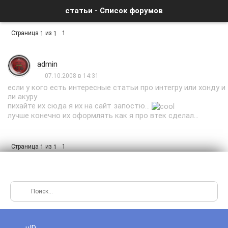
статьи - Список форумов
Страница
из
1
1
1
admin
07.10.2008 в 14:31
если у кого есть интересные статьи про интегру или хонду и
ли акуру
пихайте их сюда я их на сайт запостю...
лучше конечно их оформлять как я про втек сделал...
Страница
из
1
1
1