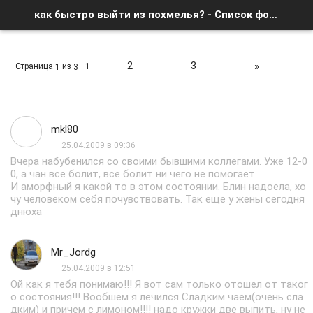
как быстро выйти из похмелья? - Список форумов
2
3
»
Страница
из
1
1
3
mkl80
25.04.2009 в 09:36
Вчера набубенился со своими бывшими коллегами. Уже 12-0
0, а чан все болит, все болит ни чего не помогает.
И аморфный я какой то в этом состоянии. Блин надоела, хо
чу человеком себя почувствовать. Так еще у жены сегодня
днюха
Mr_Jordg
25.04.2009 в 12:51
Ой как я тебя понимаю!!! Я вот сам только отошел от таког
о состояния!!! Вообшем я лечился Сладким чаем(очень сла
дким) и причем с лимоном!!!! надо кружки две выпить, ну не