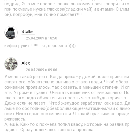
подряд. Это мне посоветовала знакомая-врач, говорит что
при похмелье нужна глюкоза(сладкий чай) и витамин С (лим
он), попробуй, мне точно помогает!!!!
Stalker
25.04.2009 в 18:50
кефир рулит !!!!!! - я , серьёзно )))))
Alex
26.04.2009 в 09:06
У меня такой рецепт. Когда прихожу домой после принятия
спиртного, обязательно выпиваю стакан воды. Чтоб обезв
оживание проявилось, так сказать, в меньшей степени. И сп
ать. Утром- в туалет. Очищать кишечник от вчерашнего. По
сле этого надо обязательно поесть чего-нибудь горячего.
Даже если не лезет... Чтоб желудок заработал как надо. Да
льше по состоянию(обезболивающее/витамины/чай с лимо
ном). Некоторые опохмеляются. Я такой практики не приде
рживаюсь.
А, ещё. Как-то с похмела попил квасу, который на разлив пр
одают. Сразу полегчало, тошнота пропала.