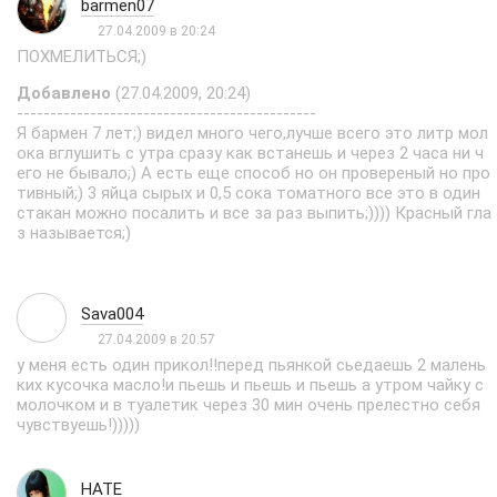
barmen07
27.04.2009 в 20:24
ПОХМЕЛИТЬСЯ;)
Добавлено
(27.04.2009, 20:24)
---------------------------------------------
Я бармен 7 лет;) видел много чего,лучше всего это литр мол
ока вглушить с утра сразу как встанешь и через 2 часа ни ч
его не бывало;) А есть еще способ но он провереный но про
тивный;) 3 яйца сырых и 0,5 сока томатного все это в один
стакан можно посалить и все за раз выпить;)))) Красный гла
з называется;)
Sava004
27.04.2009 в 20:57
у меня есть один прикол!!перед пьянкой сьедаешь 2 малень
ких кусочка масло!и пьешь и пьешь и пьешь а утром чайку с
молочком и в туалетик через 30 мин очень прелестно себя
чувствуешь!)))))
HATE