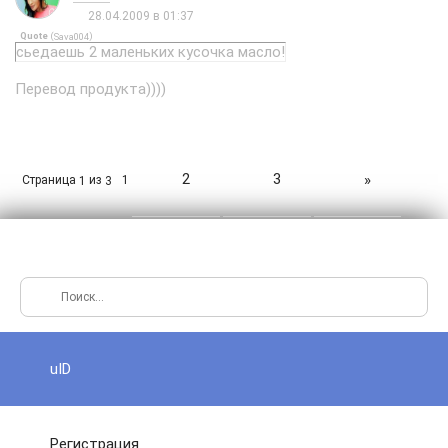
28.04.2009 в 01:37
Quote
(
)
Sava004
сьедаешь 2 маленьких кусочка масло!
Перевод продукта))))
2
3
»
Страница
из
1
1
3
uID
Регистрация