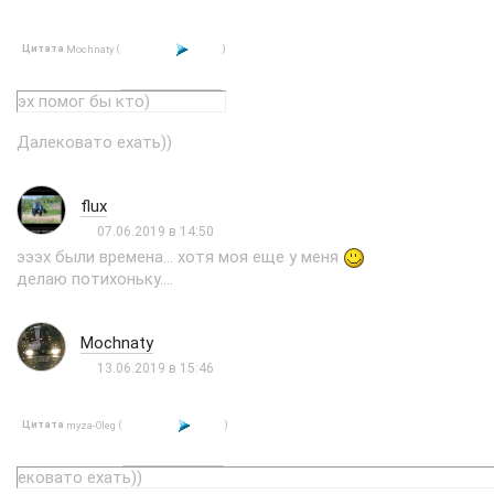
Цитата
(
)
Mochnaty
эх помог бы кто)
Далековато ехать))
flux
07.06.2019 в 14:50
эээх были времена... хотя моя еще у меня
делаю потихоньку....
Mochnaty
13.06.2019 в 15:46
Цитата
(
)
myza-Oleg
ековато ехать))