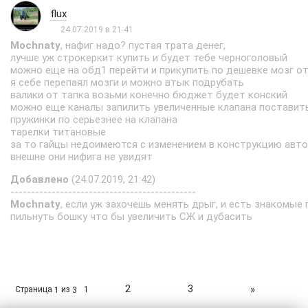
flux
24.07.2019 в 21:41
Mochnaty
, нафиг надо? пустая трата денег,
лучше уж строкеркит купить и будет тебе черноголовый
можно еще на обд1 перейти и прикупить по дешевке мозг от
я себе перепаял мозги и можно втык подрубать
валики от тапка возьми конечно бюджет будет конский
можно еще каналы запилить увеличенные клапана поставит
пружинки по серьезнее на клапана
тарелки титановые
за то гайцы недоимеются с изменением в конструкцию авт
внешне они нифига не увидят
Добавлено
(24.07.2019, 21:42)
---------------------------------------------
Mochnaty
, если уж захочешь менять дрыг, и есть знакомые
пильнуть бошку что бы увеличить СЖ и дубасить
2
3
»
Страница
из
1
1
3