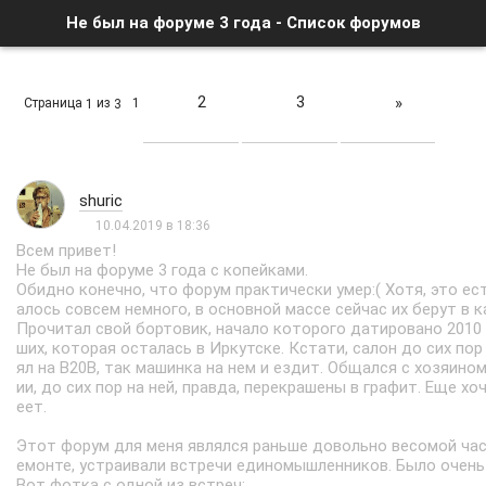
Не был на форуме 3 года - Список форумов
2
3
»
Страница
из
1
1
3
shuric
10.04.2019 в 18:36
Всем привет!
Не был на форуме 3 года с копейками.
Обидно конечно, что форум практически умер:( Хотя, это ес
алось совсем немного, в основной массе сейчас их берут в 
Прочитал свой бортовик, начало которого датировано 2010 г
ших, которая осталась в Иркутске. Кстати, салон до сих по
ял на В20В, так машинка на нем и ездит. Общался с хозяино
ии, до сих пор на ней, правда, перекрашены в графит. Еще х
еет.
Этот форум для меня являлся раньше довольно весомой част
емонте, устраивали встречи единомышленников. Было очень 
Вот фотка с одной из встреч: