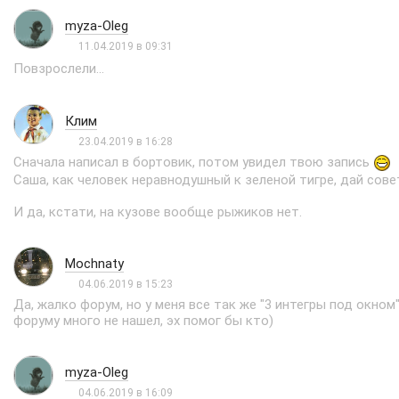
myza-Oleg
11.04.2019 в 09:31
Повзрослели...
Клим
23.04.2019 в 16:28
Сначала написал в бортовик, потом увидел твою запись
Саша, как человек неравнодушный к зеленой тигре, дай сове
И да, кстати, на кузове вообще рыжиков нет.
Mochnaty
04.06.2019 в 15:23
Да, жалко форум, но у меня все так же "3 интегры под окном
форуму много не нашел, эх помог бы кто)
myza-Oleg
04.06.2019 в 16:09