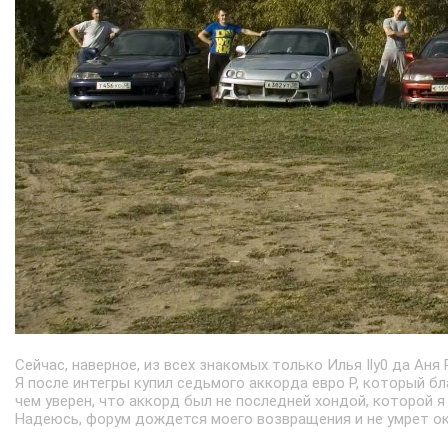
Сейчас, наверное, из всех знакомых только Илья Ily0 да Аня
Я после интегры купил седьмого аккорда евро Р, который бл
чем уверен, что аккорд был не последней хондой, которой я 
Надеюсь, форум дождется моего возвращения и не умрет о