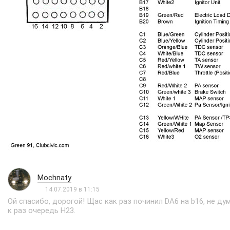
Mochnaty
14.07.2019 в 11:15
Ой спасибо, дорогой! Щас как раз починил DA6 на b16, не ду
к раз очередь H23.