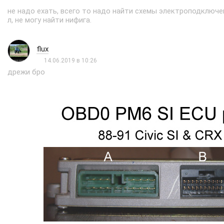
не надо ехать, всего то надо найти схемы электроподключе
л, не могу найти нифига.
flux
14.06.2019 в 10:26
дрежи бро