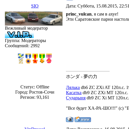
SIO
Дата: Суббота, 15.08.2015, 22:
princ_vulcan
, я сам в ахуе!
Эти Саратовские парни настоль
Вежливый модератор
Группа: Модераторы
Сообщений:
2992
ホンダ - 夢の力
Статус:
Offline
Лялька
db6 ZC ZXi AT 120л.с. 1
Город: Ростов-Сочи
Касатка
db9 ZC ZXi MT 120л.с. 
Регион: 93,161
Сударыня
db9 ZC Xi MT 120л.с. 
"Все будет ХА-РА-ШО!!!" (с) "