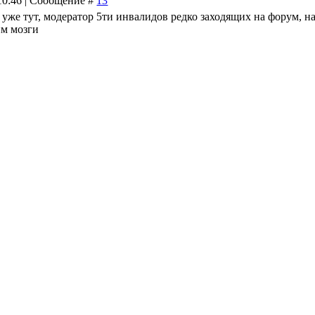
 10:46 | Сообщение #
13
ал уже тут, модератор 5ти инвалидов редко заходящих на форум, н
им мозги