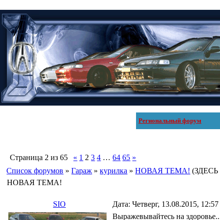
Региональный форум
Страница
2
из
65
«
1
2
3
4
…
64
65
»
Список форумов
»
Гараж
»
курилка
»
НОВАЯ ТЕМА!
(ЗДЕСЬ
НОВАЯ ТЕМА!
SIO
Дата: Четверг, 13.08.2015, 12:5
Выражевывайтесь на здоровье..