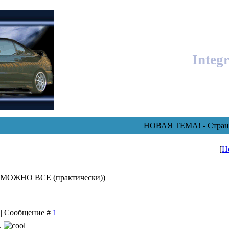
Integ
НОВАЯ ТЕМА! - Страни
[
Н
 МОЖНО ВСЕ (практически))
7 | Сообщение #
1
.