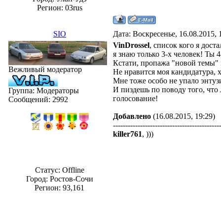
Регион: 03rus
SIO
Дата: Воскресенье, 16.08.2015,
VinDrossel
, список кого я доста
я знаю только 3-х человек! Ты 4-
Кстати, пропажа "новой темы" н
Вежливый модератор
Не нравится моя кандидатура, х
Мне тоже особо не упало энтуз
И пиздешь по поводу того, что 
Группа: Модераторы
голосование!
Сообщений:
2992
Добавлено
(16.08.2015, 19:29)
-------------------------------------------
killer761
, )))
Статус:
Offline
Город: Ростов-Сочи
Регион: 93,161