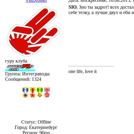
VinDrossel
Дата: Воскресенье, 16.08.2015,
SIO
, Зио ты задрот! всех дост
себе телку, а лучше двух и еби 
гуру клуба
one life, love it
Группа: Интеграводы
Сообщений:
1324
Статус:
Offline
Город: Екатеринбург
Регион: 96rus