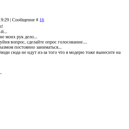
 19:29 | Сообщение #
16
л!
й...
е моих рук дело...
уйня вопрос, сделайте опрос голосование....
иазмом постоянно заниматься...
люди сюда не идут из-за того что я модерю тоже вынесите на
--