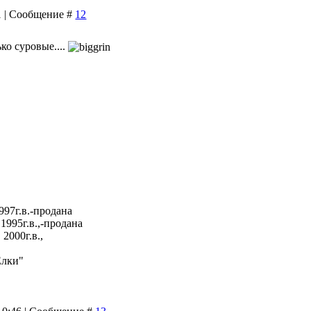
51 | Сообщение #
12
ко суровые....
997г.в.-продана
1995г.в.,-продана
2000г.в.,
Елки"