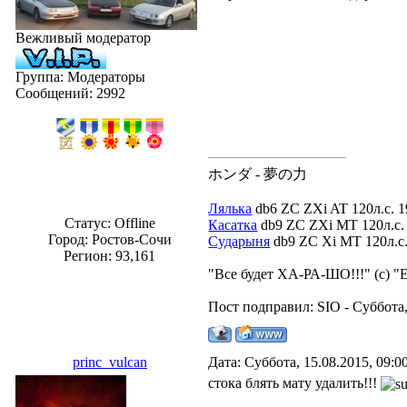
Вежливый модератор
Группа: Модераторы
Сообщений:
2992
ホンダ - 夢の力
Лялька
db6 ZC ZXi AT 120л.с. 1
Статус:
Offline
Касатка
db9 ZC ZXi MT 120л.с. 
Город: Ростов-Сочи
Сударыня
db9 ZC Xi MT 120л.с. 
Регион: 93,161
"Все будет ХА-РА-ШО!!!" (с) "
Пост подправил:
SIO
-
Суббота,
princ_vulcan
Дата: Суббота, 15.08.2015, 09:
стока блять мату удалить!!!