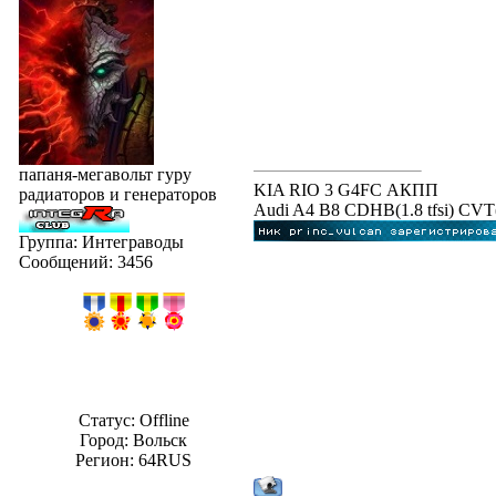
папаня-мегавольт гуру
KIA RIO 3 G4FC АКПП
радиаторов и генераторов
Audi A4 B8 CDHB(1.8 tfsi) C
Группа: Интеграводы
Сообщений:
3456
Статус:
Offline
Город: Вольск
Регион: 64RUS