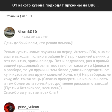
От какого кузова подходят пружины на DB6 ? - Список форумов
Страница
из
1
1
1
GromikDT5
14.04.2014 в 20:00
День добрый всем, кто решил помочь)!
Решил купить новые пружины на перед Интегры DB6, а на ек
зисте выходят только в районе 6-7 тыр - конячий ценник, х
отя понятно, оригинал ведь. Вот и задумался, раз я правый
задний продольный рычаг поставил от какого-то Цивика н
а разборе, то уж пружины тем более должны подходить от
кучи кузовов или других моделей Хонд, м?)) На разборках не
хочу, ибо такая вещь (Сложно проверить на изношенность
и тем более остаточный ресурс) менее рисковая с завода!
(Пусть и Китайского, ясен пень))
Спасибо за участие, всех благ!
princ_vulcan