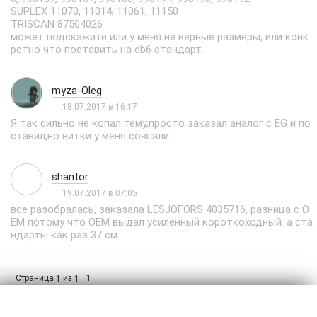
SUPLEX 11070, 11014, 11061, 11150
TRISCAN 87504026
может подскажите или у меня не верные размеры, или конк
ретно что поставить на db6 стандарт.
myza-Oleg
18.07.2017 в 16:17
Я так сильно не копал тему,просто заказал аналог с EG и по
ставил,но витки у меня совпали.
shantor
19.07.2017 в 07:05
все разобралась, заказала LESJÖFORS 4035716, разница с О
ЕМ потому что ОЕМ выдал усиленный короткоходный. а ста
ндарты как раз 37 см.
Страница
из
1
1
1