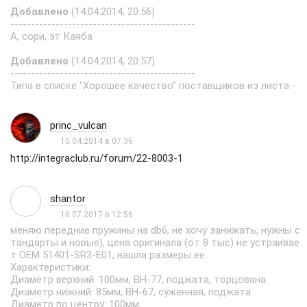
Добавлено
(14.04.2014, 20:56)
---------------------------------------------
А, сори, эт Каяба
Добавлено
(14.04.2014, 20:57)
---------------------------------------------
Типа в списке "Хорошее качество" поставщиков из листа -
princ_vulcan
15.04.2014 в 07:36
http://integraclub.ru/forum/22-8003-1
shantor
18.07.2017 в 12:56
меняю передние пружины на db6, не хочу занижать, нужны с
тандарты и новые), цена оригинала (от 8 тыс) не устраивае
т OEM 51401-SR3-E01, нашла размеры ее
Характеристики:
Диаметр верхний: 100мм, ВН-77, поджата, торцована
Диаметр нижний: 85мм, ВН-67, суженная, поджата
Диаметр по центру: 100мм,