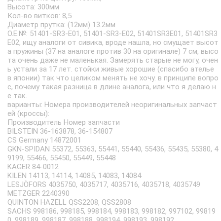
Высота: 300мм
Кол-во витков: 8,5
Диаметр прутка: (12мм) 13.2мм
O.E.№: 51401-SR3-E01, 51401-SR3-E02, 51401SR3E01, 51401SR3
E02, ищу аналоги от сивика, вроде нашла, но смущает высот
а пружины (37 на аналоге против 30 на оригинале) 7 см, высо
та очень даже не маленькая. Замерять старые не могу, очен
ь устали за 17 лет. стойки живые хорошие (спасибо ателье
в японии) так что целиком менять не хочу. в принципе вопро
с, почему такая разница в длине аналога, или что я делаю н
е так.
варианты: Номера производителей неоригинальных запчаст
ей (кроссы):
Производитель Номер запчасти
BILSTEIN 36-163878, 36-154807
CS Germany 14872001
GKN-SPIDAN 55372, 55363, 55441, 55440, 55436, 55435, 55380, 4
9199, 55466, 55450, 55449, 55448
KAGER 84-0012
KILEN 14113, 14114, 14085, 14083, 14084
LESJÖFORS 4035750, 4035717, 4035716, 4035718, 4035749
METZGER 2240390
QUINTON HAZELL QSS2208, QSS2808
SACHS 998186, 998185, 998184, 998183, 998182, 997102, 99819
0, 998189, 998187, 998188, 998194, 998193, 998192