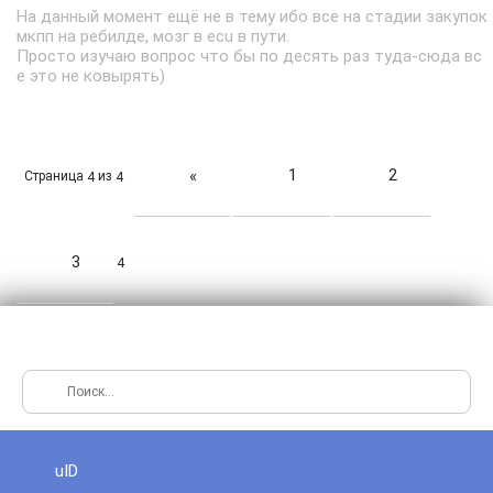
На данный момент ещё не в тему ибо все на стадии закупок
мкпп на ребилде, мозг в ecu в пути.
Просто изучаю вопрос что бы по десять раз туда-сюда вс
е это не ковырять)
1
2
«
Страница
из
4
4
3
4
uID