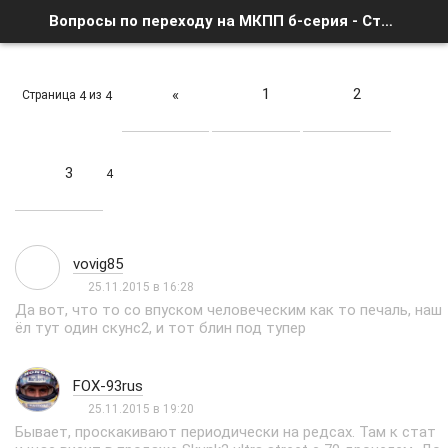
Вопросы по переходу на МКПП б-серия - Страница 4 - Список форумов
1
2
«
Страница
из
4
4
3
4
vovig85
25.11.2015 в 16:28
Да вот, что то со впуском человеческим как то печаль, наш
ёл тут один скунс2, и тот блин под тупер
FOX-93rus
25.11.2015 в 19:20
Бывает, проскакивают периодически на редсах. Там к стат