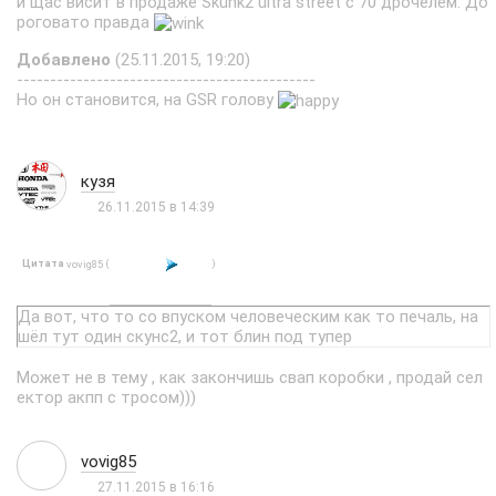
и щас висит в продаже Skunk2 ultra street c 70 дрочелем. До
роговато правда
Добавлено
(25.11.2015, 19:20)
---------------------------------------------
Но он становится, на GSR голову
кузя
26.11.2015 в 14:39
Цитата
(
)
vovig85
Да вот, что то со впуском человеческим как то печаль, на
шёл тут один скунс2, и тот блин под тупер
Может не в тему , как закончишь свап коробки , продай сел
ектор акпп с тросом)))
vovig85
27.11.2015 в 16:16