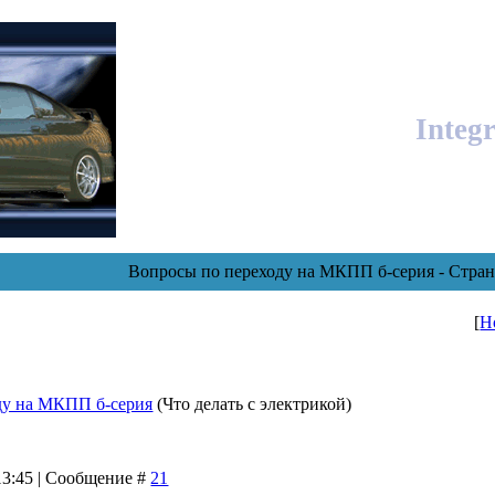
Integ
Вопросы по переходу на МКПП б-серия - Стран
[
Н
ду на МКПП б-серия
(Что делать с электрикой)
 13:45 | Сообщение #
21