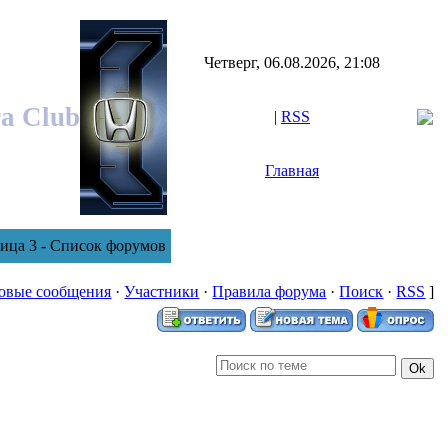
Четверг, 06.08.2026, 21:08
ra Club
|
RSS
Главная
ица 3 - Список форумов
овые сообщения
·
Участники
·
Правила форума
·
Поиск
·
RSS
]