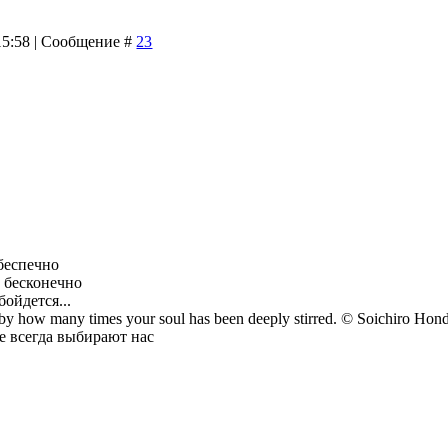
 15:58 | Сообщение #
23
 беспечно
л бесконечно
бойдется...
 by how many times your soul has been deeply stirred. © Soichiro Hon
е всегда выбирают нас