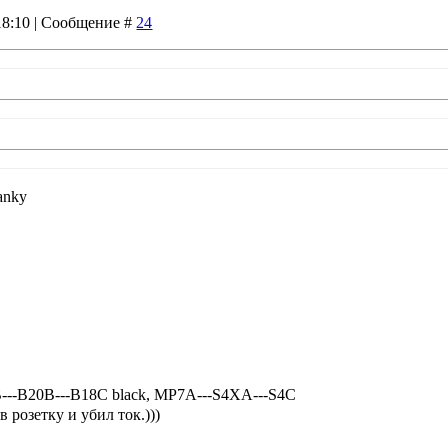
 18:10 | Сообщение #
24
В---В18С black, MP7A---S4XA---S4C
 розетку и убил ток.)))