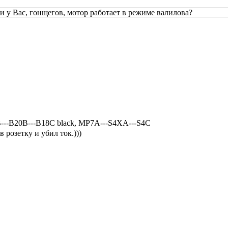
и у Вас, гонщегов, мотор работает в режиме валилова?
В---В18С black, MP7A---S4XA---S4C
 розетку и убил ток.)))