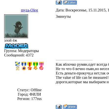
myza-Oleg
Дата: Воскресенье, 15.11.2015,
3минуты
злой ёж
Группа: Модераторы
Сообщений:
4372
Как яблочко румян,одет всегда
Не то что б вечно пьян,но весе
Есть деньги-прокучу,а нет,так о
The value of life can be measured
дороги,которые мы выбираем н
Статус:
Offline
Город: ФИЛИ
Регион: 177rus