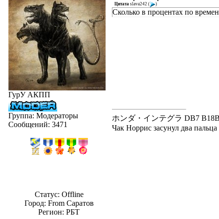
Цитата
slava242
(
)
Сколько в процентах по времен
ГурУ АКПП
Группа: Модераторы
ホンダ・インテグラ DB7 B18B---В20
Сообщений:
3471
Чак Норрис засунул два пальца в
Статус:
Offline
Город: From Саратов
Регион: РБТ