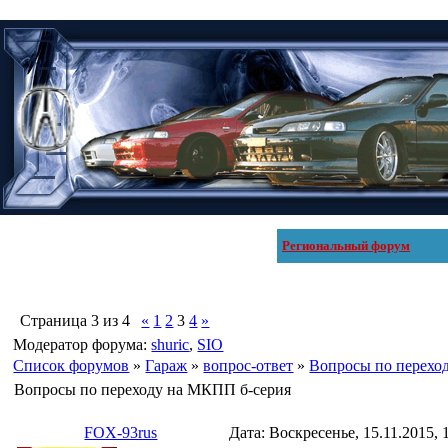
Региональный форум
Страница
3
из
4
«
1
2
3
4
»
Модератор форума:
shuric
,
SIO
Список форумов
»
Гараж
»
вопрос-ответ
»
Вопросы по перехо
Вопросы по переходу на МКПП б-серия
FOX-93rus
Дата: Воскресенье, 15.11.2015,