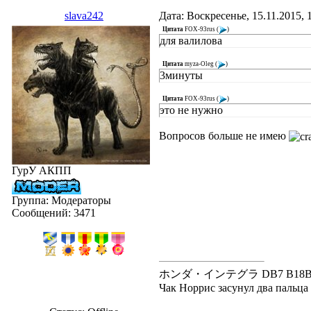
slava242
Дата: Воскресенье, 15.11.2015,
Цитата
FOX-93rus
(
)
для валилова
Цитата
myza-Oleg
(
)
3минуты
Цитата
FOX-93rus
(
)
это не нужно
Вопросов больше не имею
ГурУ АКПП
Группа: Модераторы
Сообщений:
3471
ホンダ・インテグラ DB7 B18B---В20
Чак Норрис засунул два пальца в