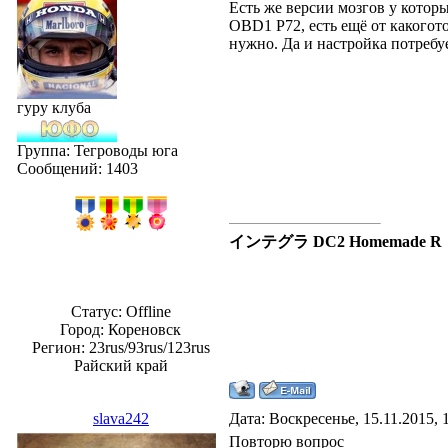
Есть же версии мозгов у котор
OBD1 P72, есть ещё от какогото
нужно. Да и настройка потребуе
гуру клуба
Группа: Тегроводы юга
Сообщений:
1403
インテグラ DC2 Homemade R
Статус:
Offline
Город: Кореновск
Регион: 23rus/93rus/123rus
Райский край
slava242
Дата: Воскресенье, 15.11.2015,
Повторю вопрос