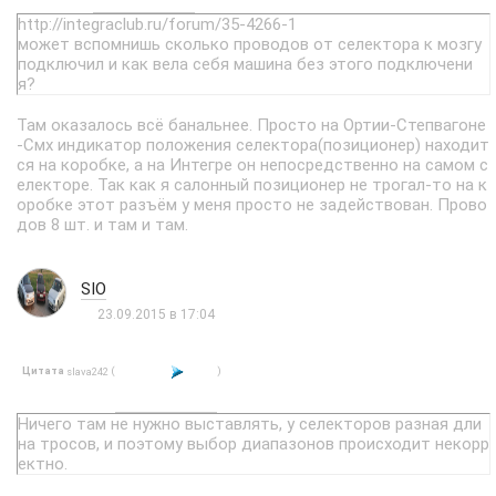
http://integraclub.ru/forum/35-4266-1
может вспомнишь сколько проводов от селектора к мозгу
подключил и как вела себя машина без этого подключени
я?
Там оказалось всё банальнее. Просто на Ортии-Степвагоне
-Смх индикатор положения селектора(позиционер) находит
ся на коробке, а на Интегре он непосредственно на самом с
електоре. Так как я салонный позиционер не трогал-то на к
оробке этот разъём у меня просто не задействован. Прово
дов 8 шт. и там и там.
SIO
23.09.2015 в 17:04
Цитата
(
)
slava242
Ничего там не нужно выставлять, у селекторов разная дли
на тросов, и поэтому выбор диапазонов происходит некорр
ектно.