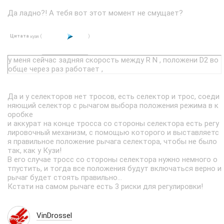
Да ладно?! А тебя вот этот момент не смущает?
Цитата
(
)
кузя
у меня сейчас задняя скорость между R N , положени D2 во
обще через раз работает ,
Да и у селекторов нет тросов, есть селектор и трос, соеди
няющий селектор с рычагом выбора положения режима в к
оробке
и аккурат на конце тросса со стороны селектора есть регу
лировочный механизм, с помощью которого и выставляетс
я правильное положение рычага селектора, чтобы не было
так, как у Кузи!
В его случае тросс со стороны селектора нужно немного о
тпустить, и тогда все положения будут включаться верно и
рычаг будет стоять правильно...
Кстати на самом рычаге есть 3 риски для регулировки!
VinDrossel