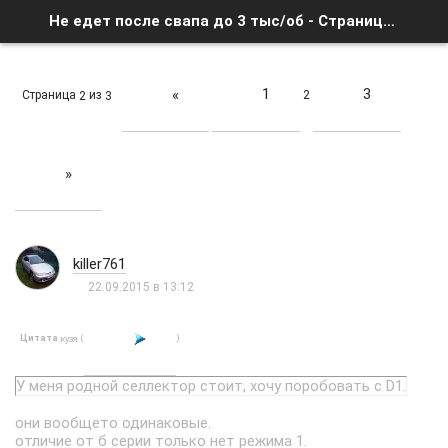
Не едет после свапа до 3 тыс/об - Страница 2 - Список форумов
1
3
«
Страница
из
2
2
3
»
killer761
22.09.2015 в 13:12
Цитата
(
)
кузя
У меня родной селлектор стоит, хочу поробовать с D1.
они вообщето одинаковые.
отличие от б серии только нет режима 1.