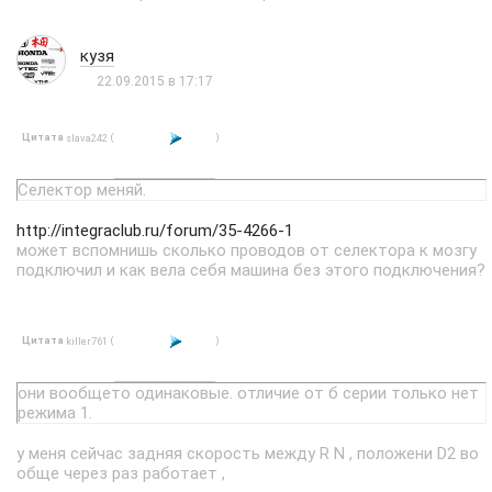
кузя
22.09.2015 в 17:17
Цитата
(
)
slava242
Селектор меняй.
http://integraclub.ru/forum/35-4266-1
может вспомнишь сколько проводов от селектора к мозгу
подключил и как вела себя машина без этого подключения?
Цитата
(
)
killer761
они вообщето одинаковые. отличие от б серии только нет
режима 1.
у меня сейчас задняя скорость между R N , положени D2 во
обще через раз работает ,