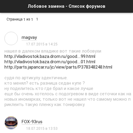
Лобовое замена - Список форумов
Страница
из
1
1
1
magvay
17.07.2015 в 14:25
нашел в далеком владике вот такие лобовухи
http://vladivostok.baza.drom.ru/good....99.html
http://vladivostok.baza.drom.ru/good....01.html
http://parts.japancar.ru/jc/view/parts/P378348248.html
судя по артикулу эдентичные.
кто менял? есть разница седан купе ?
ну поделитесь кто где брал и какое лучше
еще бы очень хотелось с подогревом в виде сеточки как на
новых иномарках, только вот не нашел что самому можно п
риклеить такую пленку как тонировку.
FOX-93rus
18.07.2015 в 13:53