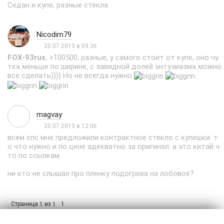
Седан и купе, разные стёкла.
Nicodim79
20.07.2015 в 09:36
FOX-93rus
, +100500, разные, у самого стоит от купе, оно чу
тка меньше по ширине, с завидной долей энтузиазма можно
все сделать)))) Но не всегда нужно
magvay
20.07.2015 в 12:06
всем спс мне предложили контрактное стекло с купешки. т
о что нужно и по цене адекватно за оригинал. а это китай ч
то по ссылкам.
ни кто не слышал про пленку подогрева на лобовое?
Страница
из
1
1
1