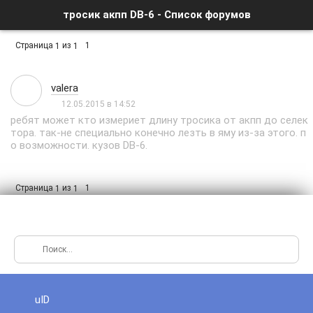
тросик акпп DB-6 - Список форумов
Страница
из
1
1
1
valera
12.05.2015 в 14:52
ребят может кто измериет длину тросика от акпп до селек
тора. так-не специально конечно лезть в яму из-за этого. п
о возможности. кузов DB-6.
Страница
из
1
1
1
uID