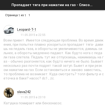
Пропадает тяга при нажатии на газ - Список форумов
Страница
из
1
1
1
Leopard-T-1
11.05.2015 в 22:55
Всем привет. Имеется следующая проблема. Во время движ
ения, при попытке плавно ускориться пропадает тяга- дави
шь на педаль газа, а обороты не увеличиваются, давишь си
льнее, а обороты медленно падают. Как будто нога с педа
ли газа слетела. Педаль тут же отпускаешь, нажимаешь на г
аз - обычно разгоняется, как будто ничего не было. Бывает
несколько раз почти подрят такой затуп. Бывет и при резк
ом нажатии на газ. Если остановиться и заново завестись,
то проблема не возникает. Куда смотреть? топл фильтр и с
еточка в баке? насос? dc1 , zc.
slava242
11.05.2015 в 23:10
Катушка помирает или бензонасос.