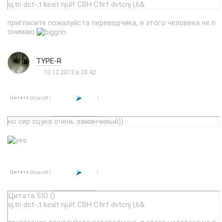
vj;tn dct-;t kexit njulf CBH Cfirf dvtcnj l,6&
пригласите пожалуйста переводчика, я этого человека не п
онимаю
TYPE-R
10.12.2013 в 20:42
Цитата
(
)
Sklyaroff
но сир сцука очень заманчивый))
Цитата
(
)
Sklyaroff
Цитата SIO ()
vj;tn dct-;t kexit njulf CBH Cfirf dvtcnj l,6&