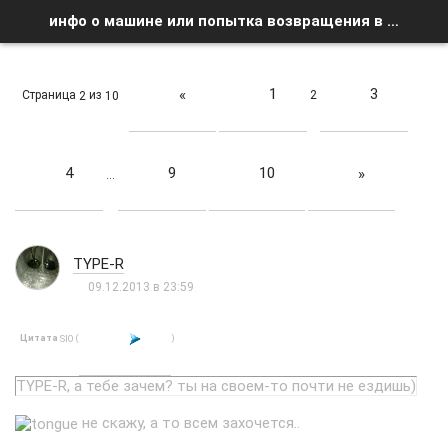
инфо о машине или попытка возвращения в клуб))) - Страница 2 - Список форумов
1
3
«
Страница
из
2
2
10
4
9
10
»
…
TYPE-R
09.12.2013 в 23:59
Цитата
(
)
SIO
TYPE-R, а тебе зачем? ты на своем-то почти не ездишь)
не скажу, а то всем захочется..