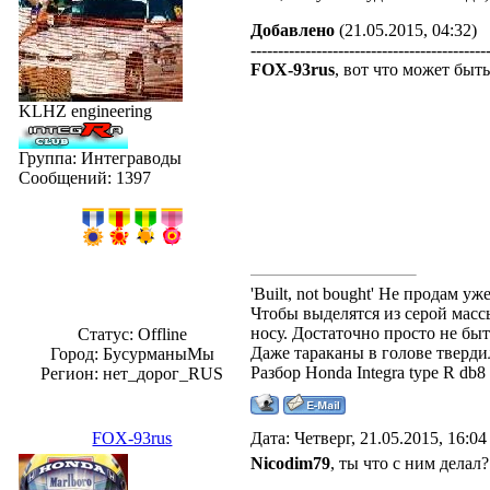
Добавлено
(21.05.2015, 04:32)
-------------------------------------------
FOX-93rus
, вот что может быть
KLHZ engineering
Группа: Интеграводы
Сообщений:
1397
'Built, not bought' Не продам 
Чтобы выделятся из серой массы
носу. Достаточно просто не быт
Статус:
Offline
Даже тараканы в голове твердил
Город: БусурманыМы
Разбор Honda Integra type R db
Регион: нет_дорог_RUS
FOX-93rus
Дата: Четверг, 21.05.2015, 16:0
Nicodim79
, ты что с ним делал?