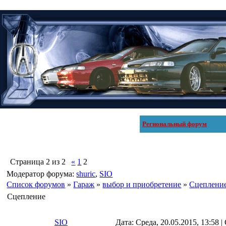
Региональный форум
Страница
2
из
2
«
1
2
Модератор форума:
shuric
,
SIO
Список форумов
»
Гараж
»
выбор и приобретение
»
Сцеплени
Сцепление
SIO
Дата: Среда, 20.05.2015, 13:58