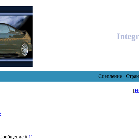
Integ
Сцепление - Стран
[
Н
е
 | Сообщение #
11