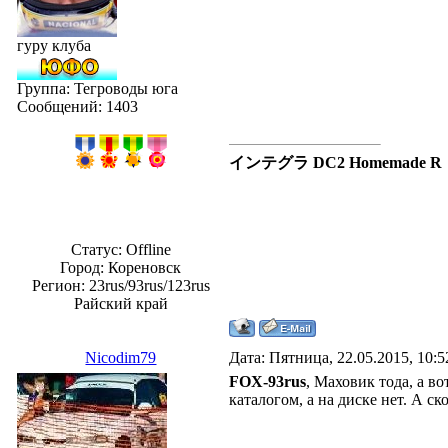
гуру клуба
Группа: Тегроводы юга
Сообщений:
1403
インテグラ DC2 Homemade R
Статус:
Offline
Город: Кореновск
Регион: 23rus/93rus/123rus
Райский край
Nicodim79
Дата: Пятница, 22.05.2015, 10:
FOX-93rus
, Маховик тода, а в
каталогом, а на диске нет. А с