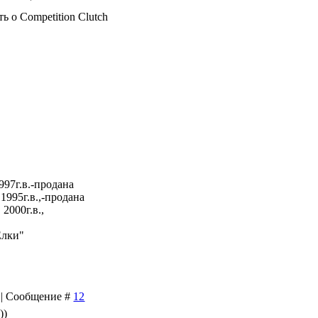
ть о Competition Clutch
997г.в.-продана
1995г.в.,-продана
2000г.в.,
Елки"
2 | Сообщение #
12
))