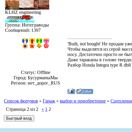
KLHZ engineering
Группа: Интеграводы
Сообщений:
1397
'Built, not bought' Не продам 
Чтобы выделятся из серой массы
носу. Достаточно просто не быт
Даже тараканы в голове твердил
Разбор Honda Integra type R db
Статус:
Offline
Город: БусурманыМы
Регион: нет_дорог_RUS
Список форумов
»
Гараж
»
выбор и приобретение
»
Сцеплени
Страница
2
из
2
«
1
2