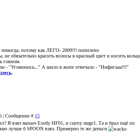
уже никогда, потому как ЛЕГО- 2009!!! попилено
, не обязательно красить волосы в красный цвет и носить кольц
ь говном.
и - "Угомонись..." А шило в жопе отвечало - "Нифигааа!!!"
8
здесь
.
26 | Сообщение #
15
вил? Я взял махыч Exedy HF01, и сцепу stage1. Та и брал ещё по
думаю лучше б SPOON взял. Примерно те же деньги