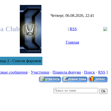
Четверг, 06.08.2026, 22:41
ra Club
|
RSS
Главная
ица 2 - Список форумов
овые сообщения
·
Участники
·
Правила форума
·
Поиск
·
RSS
]