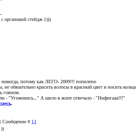
--
 с органикой стейдж 1)))
уже никогда, потому как ЛЕГО- 2009!!! попилено
, не обязательно красить волосы в красный цвет и носить кольц
ь говном.
и - "Угомонись..." А шило в жопе отвечало - "Нифигааа!!!"
8
здесь
.
4 | Сообщение #
13
 ))