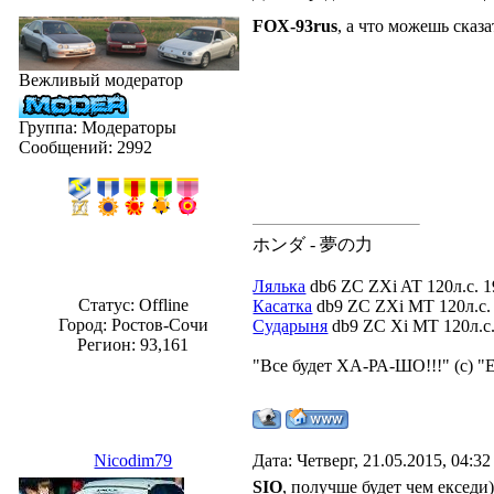
FOX-93rus
, а что можешь сказа
Вежливый модератор
Группа: Модераторы
Сообщений:
2992
ホンダ - 夢の力
Лялька
db6 ZC ZXi AT 120л.с. 1
Статус:
Offline
Касатка
db9 ZC ZXi MT 120л.с. 
Город: Ростов-Сочи
Сударыня
db9 ZC Xi MT 120л.с. 
Регион: 93,161
"Все будет ХА-РА-ШО!!!" (с) "
Nicodim79
Дата: Четверг, 21.05.2015, 04:3
SIO
, получше будет чем екседи)