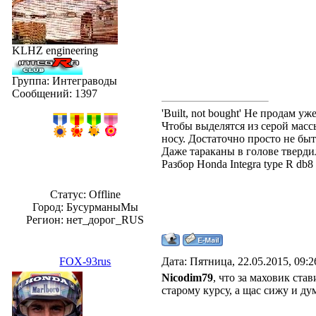
KLHZ engineering
Группа: Интеграводы
Сообщений:
1397
'Built, not bought' Не продам 
Чтобы выделятся из серой массы
носу. Достаточно просто не быт
Даже тараканы в голове твердил
Разбор Honda Integra type R db
Статус:
Offline
Город: БусурманыМы
Регион: нет_дорог_RUS
FOX-93rus
Дата: Пятница, 22.05.2015, 09:
Nicodim79
, что за маховик ста
старому курсу, а щас сижу и 