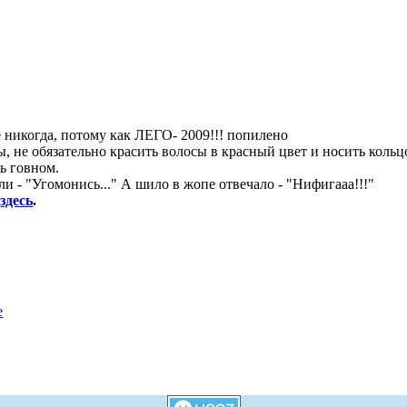
уже никогда, потому как ЛЕГО- 2009!!! попилено
, не обязательно красить волосы в красный цвет и носить кольц
ь говном.
и - "Угомонись..." А шило в жопе отвечало - "Нифигааа!!!"
8
здесь
.
е