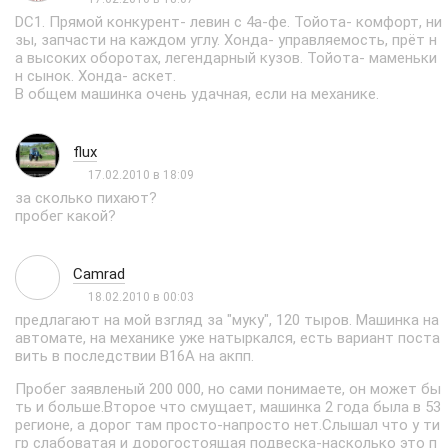
DC1. Прямой конкурент- левин с 4а-фе. Тойота- комфорт, ни
зы, запчасти на каждом углу. Хонда- управляемость, прёт н
а высоких оборотах, легендарный кузов. Тойота- маменьки
н сынок. Хонда- аскет.
В общем машинка очень удачная, если на механике.
flux
17.02.2010 в 18:09
за сколько пихают?
пробег какой?
Camrad
18.02.2010 в 00:03
предлагают на мой взгляд за "муку", 120 тыров. Машинка на
автомате, на механике уже натыркался, есть вариант поста
вить в последствии B16A на акпп.
Пробег заявленый 200 000, но сами понимаете, он может бы
ть и больше.Второе что смущает, машинка 2 года была в 53
регионе, а дорог там просто-напросто нет.Слышал что у ти
гр слабоватая и дорогостоящая подвеска-насколько это п