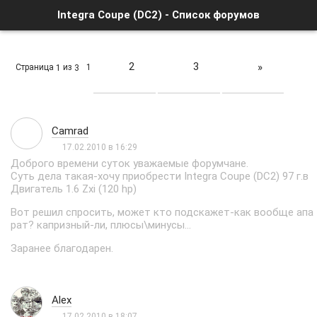
Integra Coupe (DC2) - Список форумов
2
3
»
Страница
из
1
1
3
Camrad
17.02.2010 в 16:29
Доброго времени суток уважаемые форумчане.
Суть дела такая-хочу приобрести Integra Coupe (DC2) 97 г.в
Двигатель 1.6 Zxi (120 hp)
Вот решил спросить, может кто подскажет-как вообще апа
рат? капризный-ли, плюсы\минусы...
Заранее благодарен.
Alex
17.02.2010 в 18:07