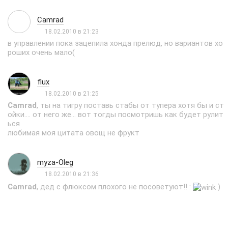
Camrad
18.02.2010 в 21:23
в управлении пока зацепила хонда прелюд, но вариантов хо
роших очень мало(
flux
18.02.2010 в 21:25
Camrad
, ты на тигру поставь стабы от тупера хотя бы и ст
ойки.... от него же... вот тогды посмотришь как будет рулит
ься
любимая моя цитата овощ не фрукт
myza-Oleg
18.02.2010 в 21:36
Camrad
, дед с флюксом плохого не посоветуют!! :
)