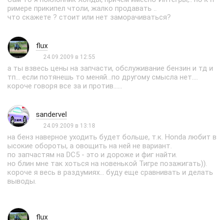
римере прикипел чтоли, жалко продавать ..
что скажете ? стоит или нет заморачиваться?
flux
24.09.2009 в 12:55
а ты взвесь цены на запчасти, обслуживание бензин и тд и
тп... если потянешь то меняй...по другому смысла нет....
короче говоря все за и против......
sandervel
24.09.2009 в 13:18
на бенз наверное уходить будет больше, т.к. Honda любит в
ысокие обороты, а овощить на ней не вариант.
по запчастям на DC5 - это и дороже и фиг найти.
но блин мне так хоться на новенькой Тигре позажигать)).
короче я весь в раздумиях... буду еще сравнивать и делать
выводы.
flux