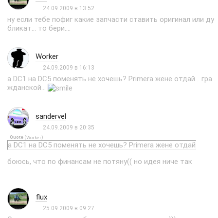
24.09.2009 в 13:52
ну если тебе пофиг какие запчасти ставить оригинал или ду
бликат... то бери....
Worker
24.09.2009 в 16:13
а DC1 на DC5 поменять не хочешь? Primera жене отдай... гра
жданской...
sandervel
24.09.2009 в 20:35
Quote
(
)
Worker
а DC1 на DC5 поменять не хочешь? Primera жене отдай
боюсь, что по финансам не потяну(( но идея ниче так
flux
25.09.2009 в 09:27