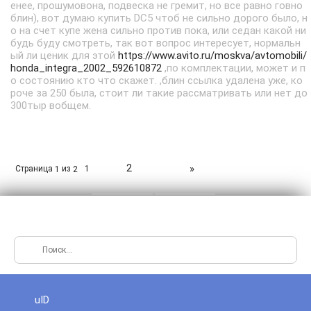
енее, прошумовона, подвеска не гремит, но все равно говно
блин), вот думаю купить DC5 чтоб не сильно дорого было, н
о на счет купе жена сильно против пока, или седан какой ни
будь буду смотреть, так вот вопрос интересует, нормальн
ый ли ценик для этой
https://www.avito.ru/moskva/avtomobili/
honda_integra_2002_592610872
,по комплектации, может и п
о состоянию кто что скажет. ,блин ссылка удалена уже, ко
роче за 250 была, стоит ли такие рассматривать или нет до
300тыр вобщем.
2
»
Страница
из
1
1
2
uID