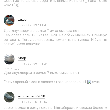
Советую тогда еще обратить внимание на crx ))) она то же
жжот ))))
zazip
26.09.2009 в 01:43
Две двухдверки в семье ? имхо смысла нет.
Тем более если ты "катаешься" на обеих машинах. Примеру
оставить. Тегру, если овощь, поменять на тупера. И будт щ
астье;) имхо конечно
Snap
26.09.2009 в 11:34
Quote
(
)
zazip
Две двухдверки в семье ? имхо смысла нет.
Есть здравый смсл в словах этого человека. +1
artemenkov2010
14.08.2015 в 00:57
свою продал и езжу пока на 15шке(вроде и свежая более-м