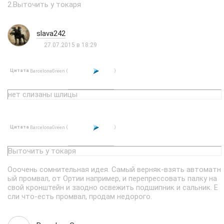
2.Выточить у токаря
slava242
27.07.2015 в 18:29
Цитата
(
)
BarcelonaGreen
нет слизаны шлицы
Цитата
(
)
BarcelonaGreen
Выточить у токаря
Ооочень сомнительная идея. Самый верняк-взять автоматн
ый промвал, от Ортии например, и перепрессовать палку на
свой кронштейн и заодно освежить подшипник и сальник. Е
сли что-есть промвал, продам недорого.