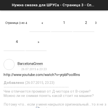
Нужна смазка для ШРУСа - Страница 3 - Список форумов
1
2
«
Страница
из
3
3
4
4
»
BarcelonaGreen
26.07.2015 в 23:23
http://www.youtube.com/watch?v=yrpbPooIRns
Добавлено
(26.07.2015, 23:23)
---------------------------------------------
Чем отличается промвал от Д-мотора от В-серии?
Можно ли не снимая понять какой стоит на машине?
Потому что... если у меня накрылся оригинальный....то я не з