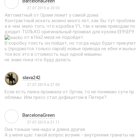
BarcelonaGreen
27.07.2015 в 20:03
Автоматный от Орхии лежит у самой дома
Контрактный искать можно много лет, как бы тут проблем
а в чем: мало того, что коробка Y1, так к моим приводам по
дходит ТОЛЬКО оригинальный промвал для кузова EE9\EF9
от в16а2 меха не подойдет
В коробку тоесть он пойдет, но тогда надо будет прикупит
ь (продаются только парой) новые привода не ебее и вылье
тся все это в стоимость еще одной машины
не знаю пока что буду делать
slava242
27.07.2015 в 21:00
Если есть палка промвала от Ортии, то не понимаю сути пр
облемы. Или пресс стал дефицитом в Питере?
BarcelonaGreen
27.07.2015 в 21:11
Она тоньше чем надо и длина другая
А у меня щас такой вопрос возник - внутренние гранаты на