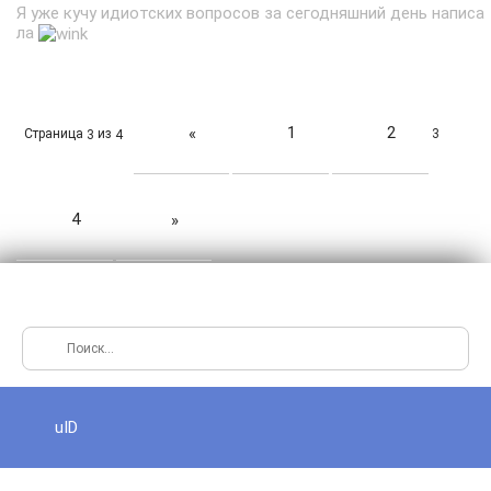
Я уже кучу идиотских вопросов за сегодняшний день написа
ла
1
2
«
Страница
из
3
3
4
4
»
uID