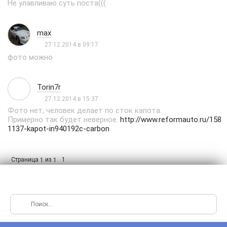
Не улавливаю суть поста(((
max
27.12.2014 в 09:17
фото можно
Torin7r
27.12.2014 в 15:37
Фото нет, человек делает по сток капота.
Примерно так будет неверное.
http://www.reformauto.ru/158
1137-kapot-in940192c-carbon
Страница
из
1
1
1