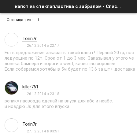
капот из стеклопластика с забралом - Список форумов
Страница
из
1
1
1
Torin7r
26.12.2014 в 22:17
Есть предложение заказать такой капот! Первый 20тр, пос
ледующие по 12т. Срок от 1 до 3 мес. Заказывал у этого че
ловека бампера и пороги c west, качество хорошее.
Если соберемся хотябы в 5м будет по 13.6 за шт+ доставка
killer761
26.12.2014 в 23:18
репику пасворда сделай на впуск для абс и неабс.
и ноздрю Js для этого впуска.
Torin7r
27.12.2014 в 03:51