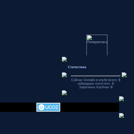
Японские
автомобили
форум
Статистика
Hondamotor.ru
частное фото
видео чат
Сейчас Онлайн в клубе всего:
3
забредших погостить:
3
аваторы
Зарегиных Клубчан:
0
хранение
фотографий