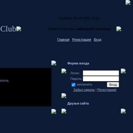
Суббота, 08.08.2026, 10:27
 Club
Приветствую Вас
забредший тигровод
Главная
|
Регистрация
|
Вход
Форма входа
Логин:
Пароль:
атель.
запомнить
Забыл пароль
|
Регистрация
Друзья сайта