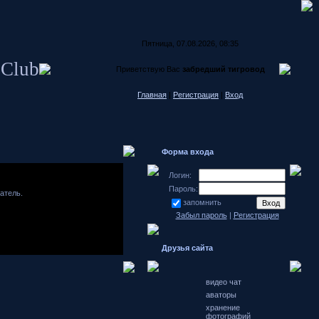
Пятница, 07.08.2026, 08:35
 Club
Приветствую Вас
забредший тигровод
Главная
|
Регистрация
|
Вход
Форма входа
Логин:
Пароль:
атель.
запомнить
Забыл пароль
|
Регистрация
Японские
автомобили
форум
Друзья сайта
Hondamotor.ru
частное фото
видео чат
аваторы
хранение
фотографий