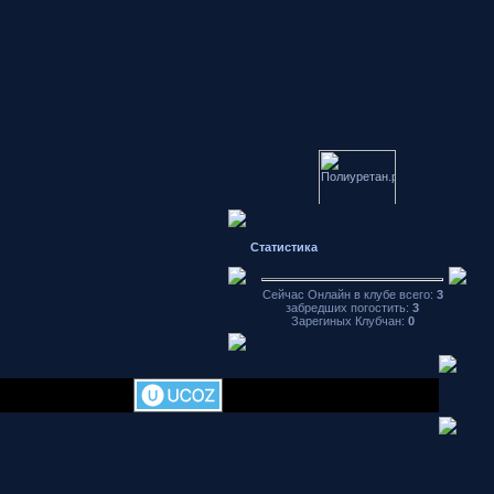
Японские
автомобили
Статистика
форум
Hondamotor.ru
Сейчас Онлайн в клубе всего:
3
частное фото
забредших погостить:
3
видео чат
Зарегиных Клубчан:
0
аваторы
хранение
фотографий