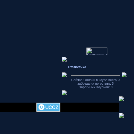
Статистика
Японские
автомобили
форум
Сейчас Онлайн в клубе всего:
3
Hondamotor.ru
забредших погостить:
3
частное фото
Зарегиных Клубчан:
0
видео чат
аваторы
хранение
фотографий