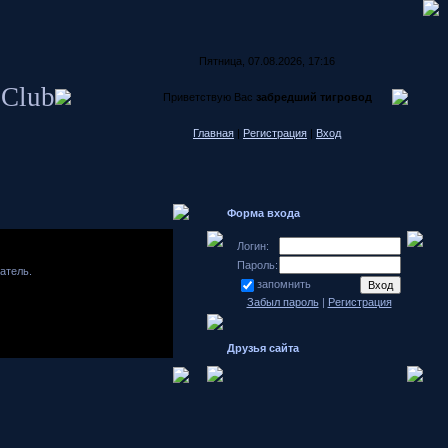
Пятница, 07.08.2026, 17:16
 Club
Приветствую Вас
забредший тигровод
Главная
|
Регистрация
|
Вход
Форма входа
Логин:
Пароль:
атель.
запомнить
Забыл пароль
|
Регистрация
Друзья сайта