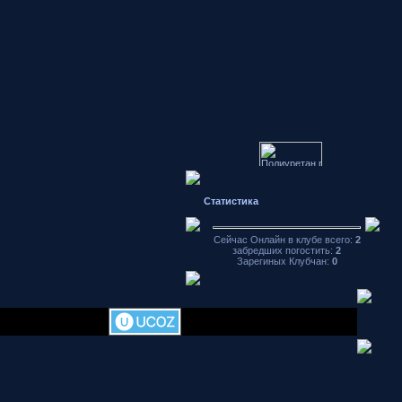
Статистика
Японские
автомобили
форум
Сейчас Онлайн в клубе всего:
2
Hondamotor.ru
забредших погостить:
2
частное фото
Зарегиных Клубчан:
0
видео чат
аваторы
хранение
фотографий