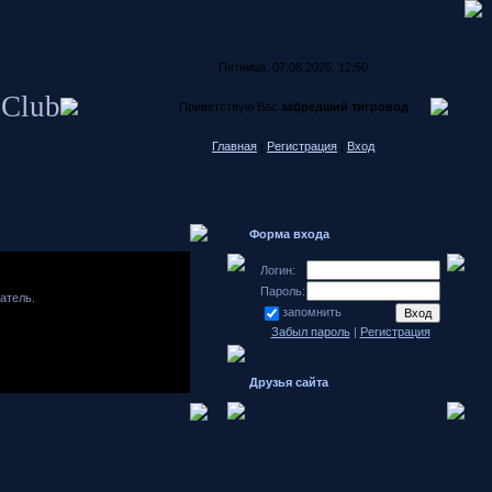
Пятница, 07.08.2026, 12:50
 Club
Приветствую Вас
забредший тигровод
Главная
|
Регистрация
|
Вход
Форма входа
Логин:
Пароль:
атель.
запомнить
Забыл пароль
|
Регистрация
Друзья сайта