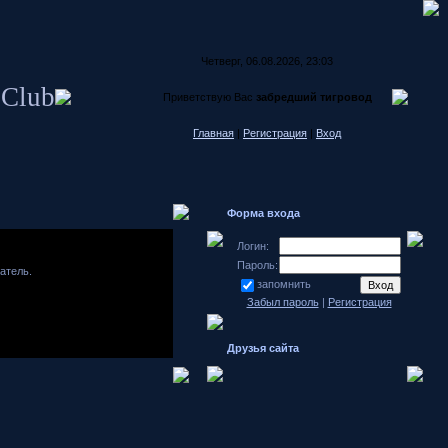
Четверг, 06.08.2026, 23:03
 Club
Приветствую Вас
забредший тигровод
Главная
|
Регистрация
|
Вход
Форма входа
Логин:
Пароль:
атель.
запомнить
Забыл пароль
|
Регистрация
Друзья сайта