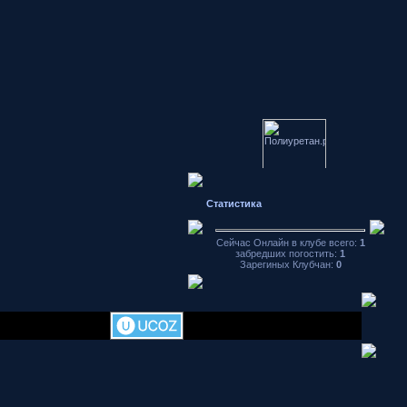
Японские
автомобили
Статистика
форум
Hondamotor.ru
частное фото
Сейчас Онлайн в клубе всего:
1
забредших погостить:
1
видео чат
Зарегиных Клубчан:
0
аваторы
хранение
фотографий