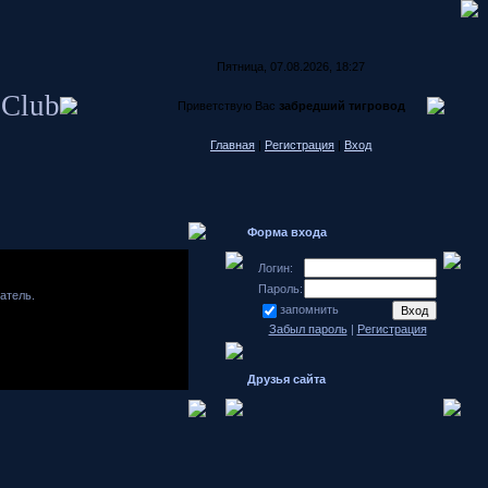
Пятница, 07.08.2026, 18:27
 Club
Приветствую Вас
забредший тигровод
Главная
|
Регистрация
|
Вход
Форма входа
Логин:
Пароль:
атель.
запомнить
Забыл пароль
|
Регистрация
Друзья сайта