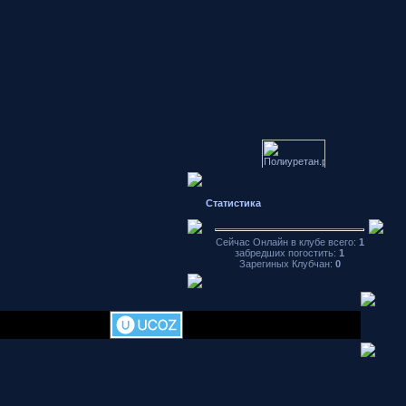
Статистика
Японские
автомобили
форум
Сейчас Онлайн в клубе всего:
1
Hondamotor.ru
забредших погостить:
1
частное фото
Зарегиных Клубчан:
0
видео чат
аваторы
хранение
фотографий