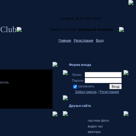
Суббота, 08.08.2026, 04:57
 Club
Приветствую Вас
забредший тигровод
Главная
|
Регистрация
|
Вход
Форма входа
Логин:
Пароль:
атель.
запомнить
Забыл пароль
|
Регистрация
Японские
автомобили
Друзья сайта
форум
Hondamotor.ru
частное фото
видео чат
аваторы
хранение