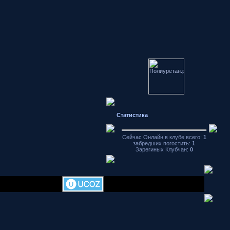
Японские
автомобили
форум
Статистика
Hondamotor.ru
частное фото
видео чат
Сейчас Онлайн в клубе всего:
1
забредших погостить:
1
аваторы
Зарегиных Клубчан:
0
хранение
фотографий