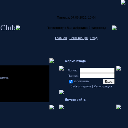
Пятница, 07.08.2026, 10:04
 Club
Приветствую Вас
забредший тигровод
Главная
|
Регистрация
|
Вход
Форма входа
Логин:
Пароль:
атель.
запомнить
Забыл пароль
|
Регистрация
Друзья сайта