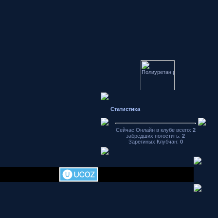
Японские
автомобили
Статистика
форум
Hondamotor.ru
частное фото
Сейчас Онлайн в клубе всего:
2
видео чат
забредших погостить:
2
Зарегиных Клубчан:
0
аваторы
хранение
фотографий