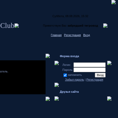
Суббота, 08.08.2026, 15:32
 Club
Приветствую Вас
забредший тигровод
Главная
|
Регистрация
|
Вход
Форма входа
Логин:
Пароль:
атель.
запомнить
Забыл пароль
|
Регистрация
Друзья сайта