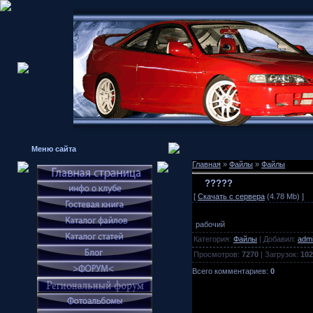
Меню сайта
Главная
»
Файлы
»
Файлы
?????
[
Скачать с сервера
(4.78 Mb) ]
рабочий
Категория:
Файлы
| Добавил:
adm
Просмотров:
7270
| Загрузок:
102
Всего комментариев:
0