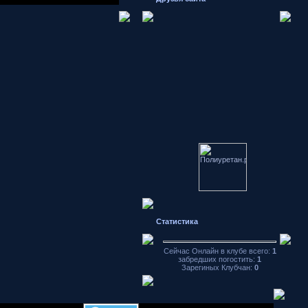
Японские
автомобили
форум
Hondamotor.ru
Статистика
частное фото
видео чат
Сейчас Онлайн в клубе всего:
1
аваторы
забредших погостить:
1
Зарегиных Клубчан:
0
хранение
фотографий