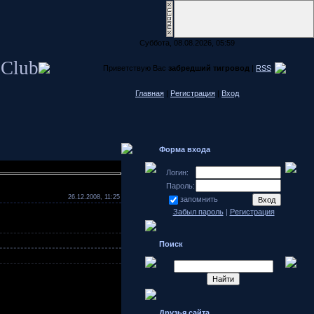
Суббота, 08.08.2026, 05:59
 Club
Приветствую Вас
забредший тигровод
|
RSS
Главная
|
Регистрация
|
Вход
Форма входа
Логин:
Пароль:
26.12.2008, 11:25
запомнить
Забыл пароль
|
Регистрация
Поиск
Друзья сайта