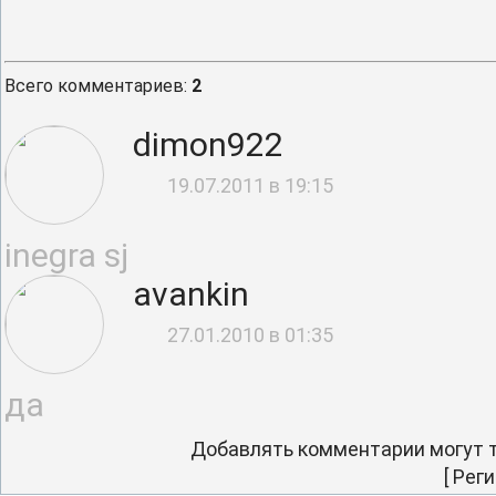
Всего комментариев
:
2
dimon922
19.07.2011 в 19:15
inegra sj
avankin
27.01.2010 в 01:35
да
Добавлять комментарии могут т
[
Реги