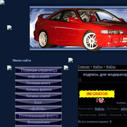
Меню сайта
Главная
»
Файлы
»
Файлы
подпись для модерато
[ ]
только 
Категория:
Файлы
| Добавил:
adm
Просмотров:
12941
| Загрузок:
0
|
Всего комментариев:
0