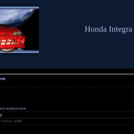
Honda Integra
ров
для модераторов
in
 Рейтинг:
0.0
/
0