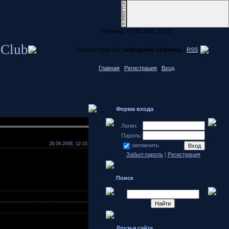
Пятница, 07.08.2026, 15:38
 Club
Приветствую Вас
забредший тигровод
|
RSS
Главная
|
Регистрация
|
Вход
Форма входа
Логин:
Пароль:
26.09.2008, 12:10
запомнить
Забыл пароль
|
Регистрация
Поиск
Друзья сайта