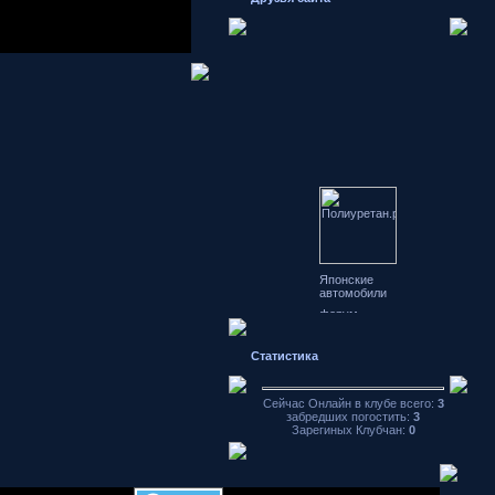
Японские
автомобили
форум
Hondamotor.ru
частное фото
видео чат
Статистика
аваторы
хранение
Сейчас Онлайн в клубе всего:
3
фотографий
забредших погостить:
3
Зарегиных Клубчан:
0