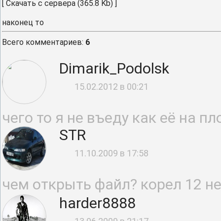
[
Скачать с сервера
(365.8 Kb) ]
наконец то
Всего комментариев
:
6
Dimarik_Podolsk
15.02.2012 в 00:21
чего то я не въеду как её на пл
STR
11.10.2009 в 17:58
чем открыть файл? корел 12 н
harder8888