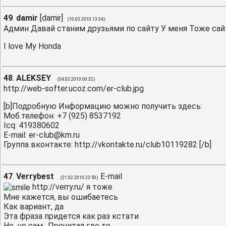
49
.
damir
[
damir
]
(10.03.2010 13:34)
Админ Давай станим друзьями по сайту У меня Тоже сайт 
I love My Honda
48
.
ALEKSEY
(04.03.2010 00:32)
http://web-softer.ucoz.com/er-club.jpg
[b]Подробную Информацию можно получить здесь:
Моб.телефон: +7 (925) 8537192
Icq: 419380602
E-mail: er-club@km.ru
Группа вконтакте: http://vkontakte.ru/club10119282 [/b]
47
.
Verrybest
E-mail
(21.02.2010 23:50)
http://verry.ru/ я тоже
Мне кажется, вы ошибаетесь
Как вариант, да
Эта фраза придется как раз кстати
Не, не сам.. Прочитал где то