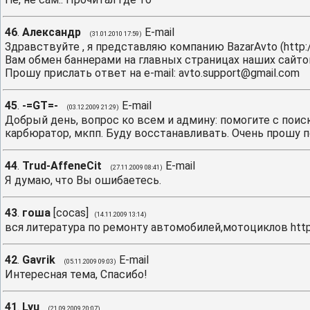
46
.
Александр
E-mail
(31.01.2010 17:59)
Здравствуйте , я представляю компанию BazarAvto (http:/
Вам обмен баннерами на главных страницах наших сайто
Прошу прислать ответ на e-mail: avto.support@gmail.com
45
.
-=GT=-
E-mail
(03.12.2009 21:29)
Добрый день, вопрос ко всем и админу: помогите с поиск
карбюратор, мкпп. Буду восстанавливать. Очень прошу 
44
.
Trud-AffeneCit
E-mail
(27.11.2009 08:41)
Я думаю, что Вы ошибаетесь.
43
.
гоша
[
cocas
]
(14.11.2009 13:14)
вся литература по ремонту автомобилей,мотоциклов
http
42
.
Gavrik
E-mail
(05.11.2009 09:03)
Интересная тема, Спасибо!
41
.
Lyu
(21.09.2009 20:07)