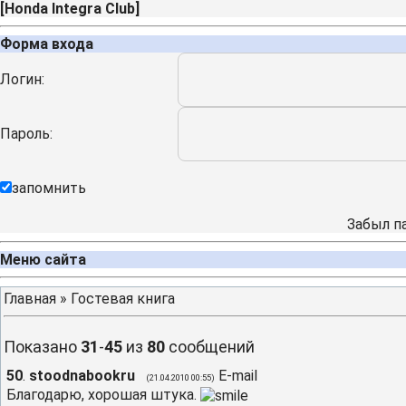
[
Honda Integra Club
]
Форма входа
Логин:
Пароль:
запомнить
Забыл п
Меню сайта
Главная
»
Гостевая книга
Показано
31
-
45
из
80
сообщений
50
.
stoodnabookru
E-mail
(21.04.2010 00:55)
Благодарю, хорошая штука.