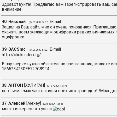
Здравствуйте! Предлагаю вам зарегистрировать ваш сайт в
внимание!
40
.
Николай
E-mail
(04.09.2009 22:57)
Зашел на Ваш сайт, мне он очень понравился. Приглашаю ва
скачать всем желающим оцифровки редких виниловых пл
оцифровки.
39
.
BACSmc
E-mail
(04.08.2009 11:32)
http://clickunder.org/
В партнерке нужно обязательно приглашение, можете исп
1565234230EE727C89F4
38
.
АНТОН
[
ХУЛИГАН
]
(01.07.2009 16:47)
неотъемлемая часть жизни всех интеграводов!!!Молодцы
37
.
Алексей
[
Alexey
]
(23.06.2009 14:06)
много интересного узнал