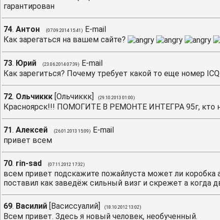
гарантирован
74
.
Антон
E-mail
(07.09.2014 15:41)
Как зарегаться на вашем сайте?
73
.
Юрий
E-mail
(23.06.2014 07:39)
Как зарегиться? Почему требует какой то еще номер ICQ
72
.
Ольчиккк
[
Ольчиккк
]
(29.10.2013 01:00)
Красноярск!!! ПОМОГИТЕ В РЕМОНТЕ ИНТЕГРА 95г, кто ниб
71
.
Алексей
E-mail
(26.01.2013 15:09)
привет всем
70
.
rin-sad
(07.11.2012 17:32)
всем привет подскажите пожайлуста может ли коробка 
поставил как заведёж сильный визг и скрежет а когда д
69
.
Василий
[
Васиссуалий
]
(18.10.2012 13:02)
Всем привет. Здесь я новый человек, необученный.