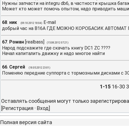
Нужны запчасти на integru db6, в частности крышка ба
Может кто может помочь опытом, надо приводить машин
68
.
ник
E-mail
(09.10.2012 18:04)
добрый час на B16A ГДЕ МОЖНО КОРОБАСИК АВТОМАТ 
67
.
Роман
[
realbass
]
(15.08.2012 07:21)
Народ подскажите где скачать книгу DC1 ZC ????
Начал капиталить движку и надо многое найти
66
.
Сергей
(18.05.2012 23:01)
Поменяю передние суппорта с тормозными дисками с 30
1-15
16-30
3
Оставлять сообщения могут только зарегистриров
[
Регистрация
·
Вход
]
Полная версия сайта