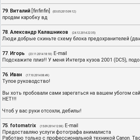
79
.
Виталий
[
finfinfin
]
(03.05.2015 09:12)
продам каробку вд
78
.
Александр Калашников
(24.12.2014 22:35)
Люди добрые скиньте схему блока предохранителей (двиг.
77
.
Игорь
E-mail
(23.11.2014 18:18)
Подскажите плиз!! У меня Интегра кузов 2001 (DC5), подой
76
.
Иван
(17.10.2014 08:49)
Тупое руководство!
Вы хоть пробовали сами зарегаться на вашем убогом сай
НЕТ!!!
Чтоб у вас руки отсохли, дебилы!
75
.
fotomatrix
E-mail
(15.09.2014 12:08)
Предоставляю услуги фотографа анималиста
Работаю только с профессиональной техникой Canon. Тв