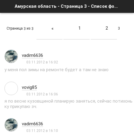
Амурская область - Страница 3 - Список форумов
1
2
«
Страница
из
3
3
3
vadim6636
03.11.2012 в 16:02
у меня пол зимы на ремонте будет а там не знаю
vovig85
03.11.2012 в 16:06
я по весне кузовщиной планирую заняться, сейчас потихонь
ку прикупаю зч.
vadim6636
03.11.2012 в 16:10