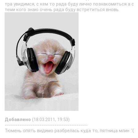
тра увидимся, с кем то рада буду лично познакомиться а с
теми кого знаю очень рада буду встретиться вновь.
Добавлено
(18.03.2011, 19:53)
---------------------------------------------
Тюмень опять видимо разбрелась куда то, пятница млин :'(