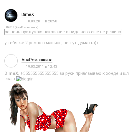
DimeX
18.03.2011 в 20:50
Quote
(
)
АняРомашкина
за ночь придумаю наказание в виде чего еше не решила
у тебя же 2 ремня в машине, че тут думать)))
АняРомашкина
19.03.2011 в 12:43
DimeX
, +555555555555555 за руки привязываю к хонде и шл
епаю