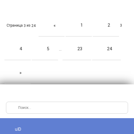
1
2
«
Страница
из
3
3
24
4
5
23
24
…
»
uID