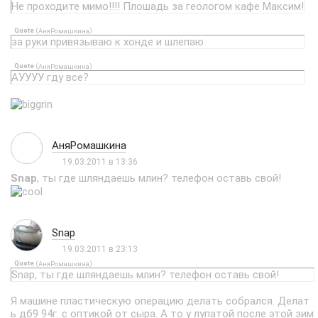
Не проходите мимо!!!! Плошадь за геологом кафе Максим!
Quote
(
)
АняРомашкина
за руки привязываю к хонде и шлепаю
Quote
(
)
АняРомашкина
АУУУУ гду все?
АняРомашкина
19.03.2011 в 13:36
Snap
, ты где шляндаешь млин? телефон оставь свой!
Snap
19.03.2011 в 23:13
Quote
(
)
АняРомашкина
Snap, ты где шляндаешь млин? телефон оставь свой!
Я машине пластическую операцию делать собрался. Делат
ь дб9 94г. с оптикой от сыра. А то у лупатой после этой зим