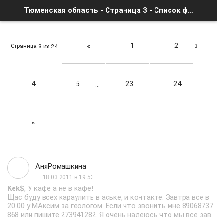
Тюменская область - Страница 3 - Список форумов
1
2
«
Страница
из
3
3
24
4
5
23
24
…
»
АняРомашкина
18.03.2011 в 19:53
Kek$
, У кафе а не в кафе!
Щас буду всех караулить в аське, и контакте. Завтра все в
20 00 у МАксим за геологом. Если что звонить мне 89068737
868 или пишите 273941282. Я очень надеюсь что мы все зав