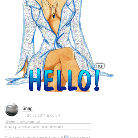
Snap
20.03.2011 в 00:04
Quote
(
)
АняРомашкина
настроение вам поднимаю