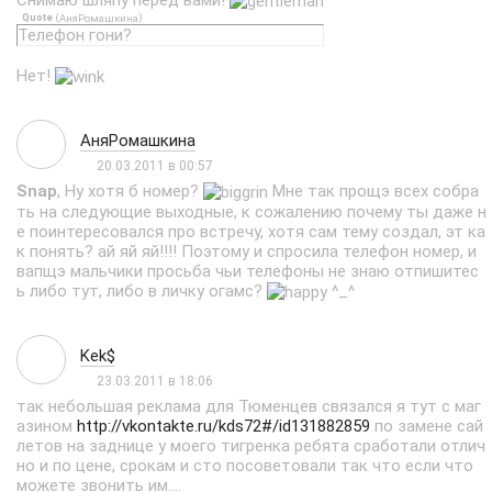
Снимаю шляпу перед вами!
Quote
(
)
АняРомашкина
Телефон гони?
Нет!
АняРомашкина
20.03.2011 в 00:57
Snap
, Ну хотя б номер?
Мне так прощэ всех собра
ть на следующие выходные, к сожалению почему ты даже н
е поинтересовался про встречу, хотя сам тему создал, эт ка
к понять? ай яй яй!!!! Поэтому и спросила телефон номер, и
вапщэ мальчики просьба чьи телефоны не знаю отпишитес
ь либо тут, либо в личку огамс?
^_^
Kek$
23.03.2011 в 18:06
так небольшая реклама для Тюменцев связался я тут с маг
азином
http://vkontakte.ru/kds72#/id131882859
по замене сай
летов на заднице у моего тигренка ребята сработали отлич
но и по цене, срокам и сто посоветовали так что если что
можете звонить им....