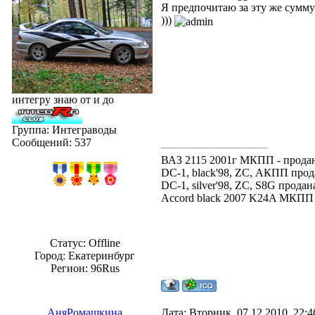
Я предпочитаю за эту же сумму
)))
интегру знаю от и до
Группа: Интеграводы
Сообщений:
537
ВАЗ 2115 2001г МКПП - прода
DC-1, black'98, ZC, АКПП прод
DC-1, silver'98, ZC, S8G продан
Accord black 2007 K24A МКПП t
Статус:
Offline
Город: Екатеринбург
Регион: 96Rus
АняРомашкина
Дата: Вторник, 07.12.2010, 22: