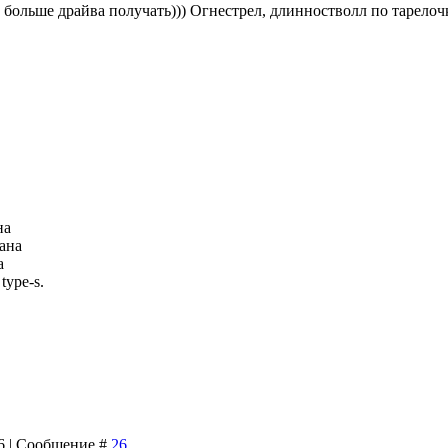
 больше драйва получать))) Огнестрел, длинностволл по тарело
на
ана
а
ype-s.
46 | Сообщение #
26