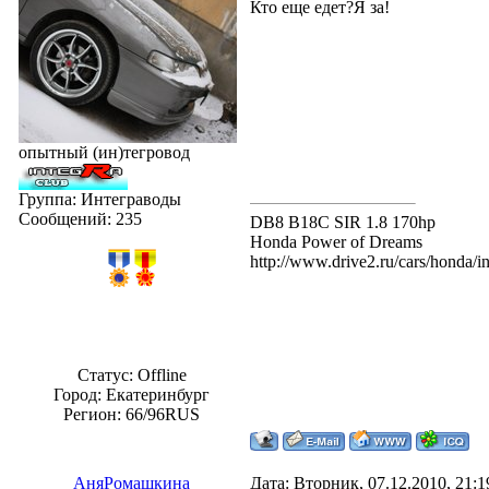
Кто еще едет?Я за!
опытный (ин)тегровод
Группа: Интеграводы
Сообщений:
235
DB8 B18C SIR 1.8 170hp
Honda Power of Dreams
http://www.drive2.ru/cars/honda/i
Статус:
Offline
Город: Екатеринбург
Регион: 66/96RUS
АняРомашкина
Дата: Вторник, 07.12.2010, 21: