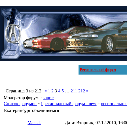
Региональный форум
Страница
3
из
212
«
1
2
3
4
5
…
211
212
»
Модератор форума:
shuric
Список форумов
»
i региональный форум ! new
»
региональны
Екатеринбург объединяемся
Maksik
Дата: Вторник, 07.12.2010, 16: