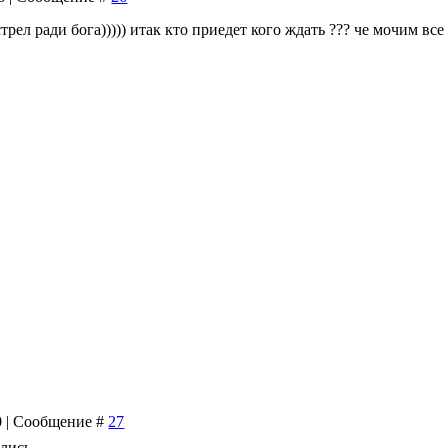
стрел ради бога))))) итак кто приедет кого ждать ??? че мочим все
20 | Сообщение #
27
ялись