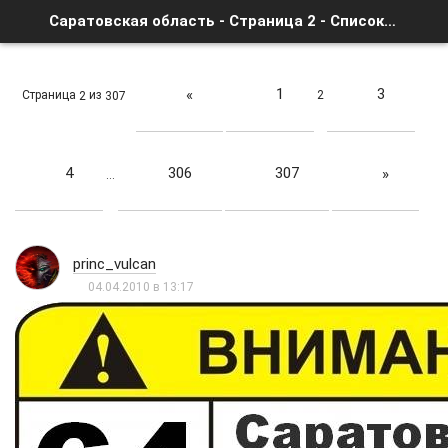
Саратовская область - Страница 2 - Список форумов
1
3
«
Страница
из
2
2
307
4
306
307
»
…
princ_vulcan
04.04.2010 в 13:17