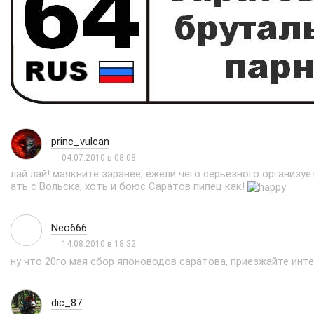
princ_vulcan
04.07.2010 в 08:08
лай лай! маякните заранее, ежели чего серьезного организуе
ать с Вольска, хоть и боюс Саратов пипец как!
Neo666
14.08.2010 в 18:32
ну что 20го мая сбор японоводов саратова, приезжайте инте
dic_87