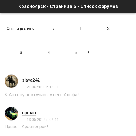
Красноярск - Страница 6 - Список форумов
1
2
«
Страница
из
6
6
3
4
5
6
slava242
21.06.2013 в 15:31
К Антону постучись, у него Альфа!
npman
13.05.2014 в 09:11
Привет Красноярск!