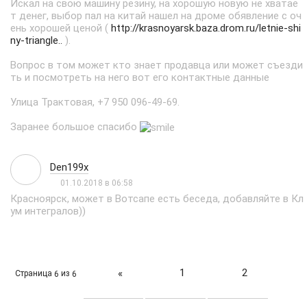
Искал на свою машину резину, на хорошую новую не хватае
т денег, выбор пал на китай нашел на дроме обявление с оч
ень хорошей ценой (
http://krasnoyarsk.baza.drom.ru/letnie-shi
ny-triangle..
).
Вопрос в том может кто знает продавца или может съезди
ть и посмотреть на него вот его контактные данные
Улица Трактовая, +7 950 096-49-69.
Заранее большое спасибо
Den199x
01.10.2018 в 06:58
Красноярск, может в Вотсапе есть беседа, добавляйте в Кл
ум интегралов))
1
2
«
Страница
из
6
6