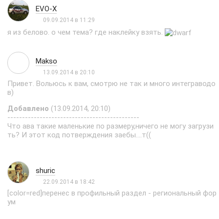
EVO-X
09.09.2014 в 11:29
я из белово. о чем тема? где наклейку взять.
Mаkso
13.09.2014 в 20:10
Привет. Вольюсь к вам, смотрю не так и много интеграводо
в)
Добавлено
(13.09.2014, 20:10)
---------------------------------------------
Что ава такие маленькие по размеру,ничего не могу загрузи
ть? И этот код потверждения заебы....т((
shuric
22.09.2014 в 18:42
[color=red]перенес в профильный раздел - региональный фор
ум