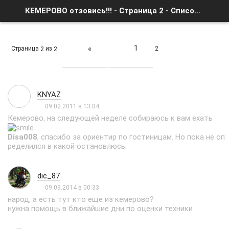
КЕМЕРОВО отзовись!!! - Страница 2 - Список форумов
1
«
Страница
из
2
2
2
KNYAZ
09.02.2011 в 13:04
Кемерово, на следующей неделе собираюсь к вам ехать
Disa008
, спасибо за ориентир по гостиницам. Но пока не оп
ределился в какой остановлюсь.
dic_87
09.09.2014 в 00:33
народ, а есть тут кто еще из кемерово?
нужна помощь в ближайшие дни по оценки техники