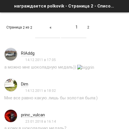
награждается polkovik - Страница 2 - Список форумов
1
«
Страница
из
2
2
2
RIAddg
14.12.2011 в 17:05
а можно мне шоколадную медаль))
Dim
14.12.2011 в 18:02
Мне все равно какую..лишь бы золотая была:)
princ_vulcan
23.01.2018 в 16:14
а кому в шоколадную медаль?